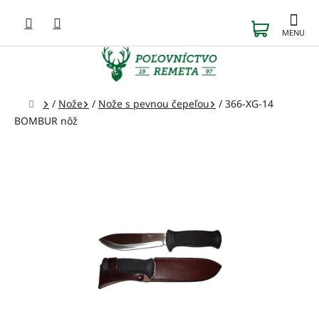
Prejsť
na
NÁKUP
obsah
KOŠÍK
Domov
/
Nože
/
Nože s pevnou čepeľou
/
366-XG-14
BOMBUR nôž