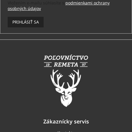
Vložením e-mailu súhlasíte s
podmienkami ochrany
osobných údajov
.
PRIHLÁSIŤ SA
Z
á
p
ä
t
i
e
Zákaznícky servis