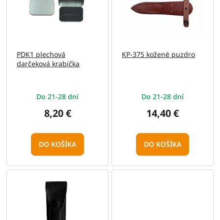
i
d
s
u
p
k
r
t
o
o
PDK1 plechová
KP-375 kožené puzdro
d
v
darčeková krabička
u
k
t
Do 21-28 dní
Do 21-28 dní
o
v
8,20 €
14,40 €
DO KOŠÍKA
DO KOŠÍKA