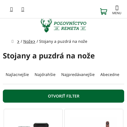
Prejsť
na
NÁKUP
obsah
KOŠÍK
Domov
/
Nože
/
Stojany a puzdrá na nože
Stojany a puzdrá na nože
R
a
Najlacnejšie
Najdrahšie
Najpredávanejšie
Abecedne
d
e
n
OTVORIŤ FILTER
i
e
V
p
ý
r
p
o