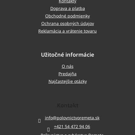
Kontakty
Doprava a platba
Obchodné podmienky
Ochrana osobných údajov
Reklamácia a vrátenie tovaru
Užitočné informácie
O nás
Predajňa
Najčastejšie otázky
Kontakt
info
@
polovnictvoremeta.sk
+421 54 472 94 06