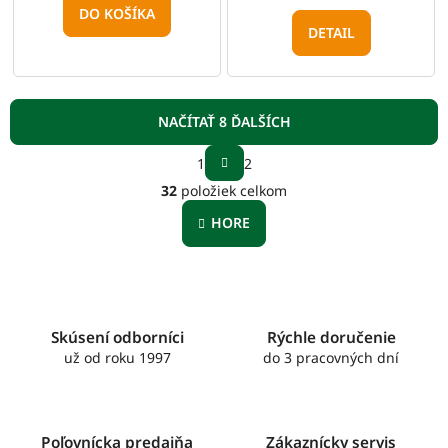
DO KOŠÍKA
DETAIL
NAČÍTAŤ 8 ĎALŠÍCH
S
1
2
t
O
r
32
položiek celkom
v
á
l
n
HORE
á
k
o
d
v
a
a
c
n
i
i
e
Skúsení odborníci
Rýchle doručenie
e
p
už od roku 1997
do 3 pracovných dní
r
v
k
y
Poľovnícka predajňa
Zákaznícky servis
v