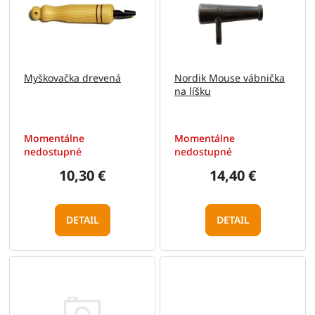
i
d
s
u
p
k
r
t
o
o
Myškovačka drevená
Nordik Mouse vábnička
d
v
na líšku
u
k
t
Momentálne
Momentálne
o
nedostupné
nedostupné
v
10,30 €
14,40 €
DETAIL
DETAIL