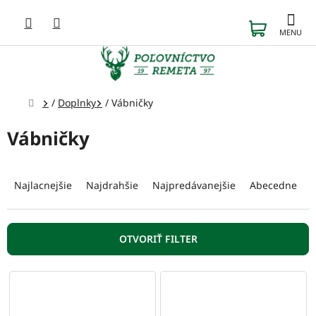
Prejsť
na
NÁKUP
obsah
KOŠÍK
Domov
/
Doplnky
/
Vábničky
Vábničky
R
a
Najlacnejšie
Najdrahšie
Najpredávanejšie
Abecedne
d
e
n
OTVORIŤ FILTER
i
e
V
p
ý
r
p
o