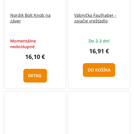
Nordik Bolt Knob na
Vábnička Faulhaber -
záver
zajačie vrešťadlo
Momentálne
Do 2-3 dní
nedostupné
16,91 €
16,10 €
DO KOŠÍKA
DETAIL