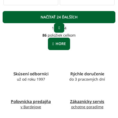
NAČÍTAŤ 24 ĎALŠÍCH
S
1
4
t
O
r
86
položiek celkom
v
á
l
n
HORE
á
k
o
d
v
a
a
c
n
i
i
e
Skúsení odborníci
Rýchle doručenie
e
p
už od roku 1997
do 3 pracovných dní
r
v
k
y
Poľovnícka predajňa
Zákaznícky servis
v
v Bardejove
ochotne poradíme
ý
p
i