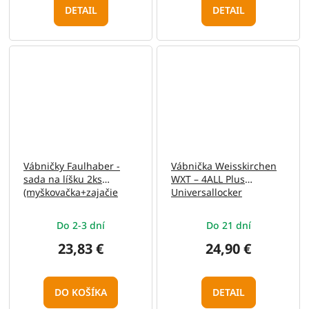
DETAIL
DETAIL
Vábničky Faulhaber -
Vábnička Weisskirchen
sada na líšku 2ks
WXT – 4ALL Plus
(myškovačka+zajačie
Universallocker
vrešťadlo)
Do 2-3 dní
Do 21 dní
23,83 €
24,90 €
DO KOŠÍKA
DETAIL