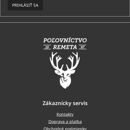
PRIHLÁSIŤ SA
Z
á
p
ä
t
i
e
Zákaznícky servis
Kontakty
Doprava a platba
Obchodné podmienky