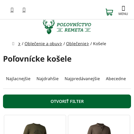
Prejsť
na
NÁKUP
obsah
KOŠÍK
Domov
/
Oblečenie a obuv
/
Oblečenie
/
Košele
Poľovnícke košele
R
a
Najlacnejšie
Najdrahšie
Najpredávanejšie
Abecedne
d
e
n
OTVORIŤ FILTER
i
e
V
p
ý
r
p
o