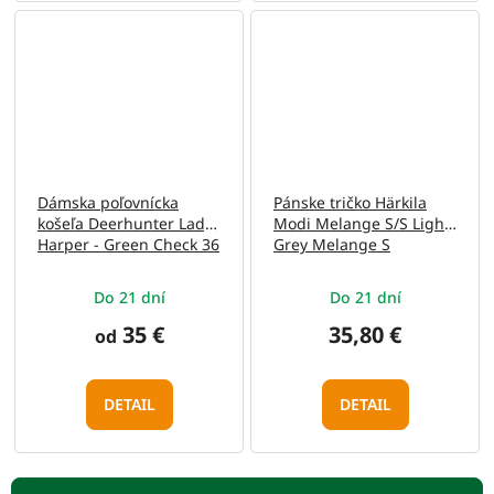
Dámska poľovnícka
Pánske tričko Härkila
košeľa Deerhunter Lady
Modi Melange S/S Light
Harper - Green Check 36
Grey Melange S
Do 21 dní
Do 21 dní
35 €
35,80 €
od
DETAIL
DETAIL