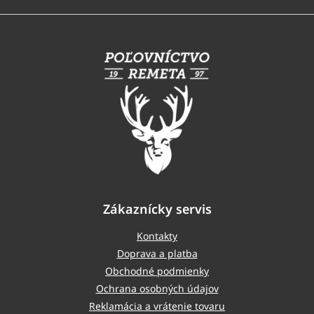
Z
á
p
ä
t
i
e
Zákaznícky servis
Kontakty
Doprava a platba
Obchodné podmienky
Ochrana osobných údajov
Reklamácia a vrátenie tovaru