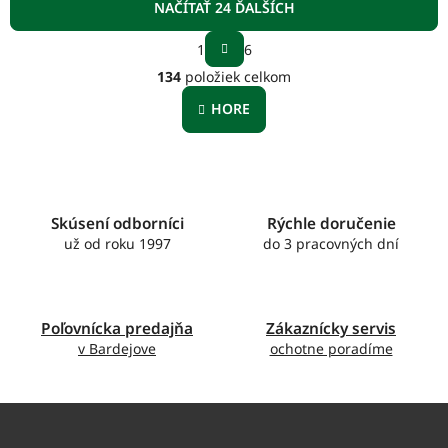
NAČÍTAŤ 24 ĎALŠÍCH
S
1
6
t
O
r
134
položiek celkom
v
á
l
n
HORE
á
k
o
d
v
a
a
c
n
i
i
e
Skúsení odborníci
Rýchle doručenie
e
p
už od roku 1997
do 3 pracovných dní
r
v
k
y
Poľovnícka predajňa
Zákaznícky servis
v
v Bardejove
ochotne poradíme
ý
p
i
s
u