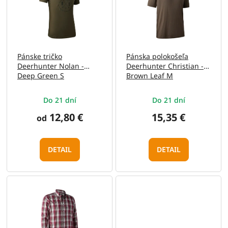
i
d
s
u
p
k
r
t
o
o
Pánske tričko
Pánska polokošeľa
d
v
Deerhunter Nolan -
Deerhunter Christian -
u
Deep Green S
Brown Leaf M
k
t
Do 21 dní
Do 21 dní
o
v
12,80 €
15,35 €
od
DETAIL
DETAIL