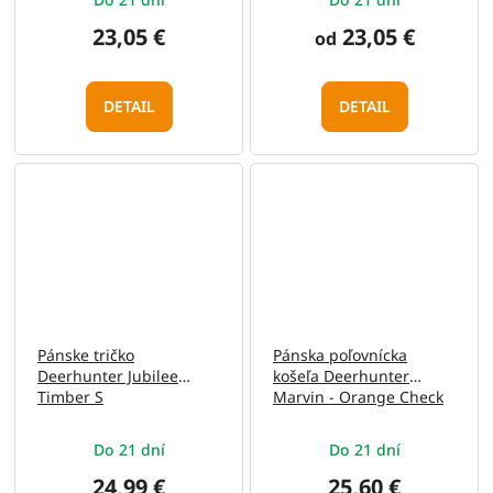
23,05 €
23,05 €
od
DETAIL
DETAIL
Pánske tričko
Pánska poľovnícka
Deerhunter Jubilee
košeľa Deerhunter
Timber S
Marvin - Orange Check
39/40
Do 21 dní
Do 21 dní
24,99 €
25,60 €