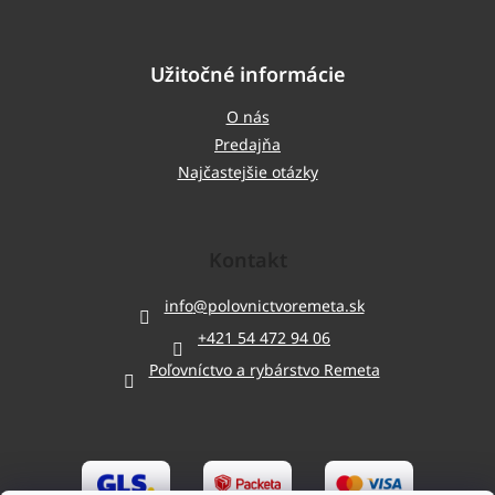
Užitočné informácie
O nás
Predajňa
Najčastejšie otázky
Kontakt
info
@
polovnictvoremeta.sk
+421 54 472 94 06
Poľovníctvo a rybárstvo Remeta