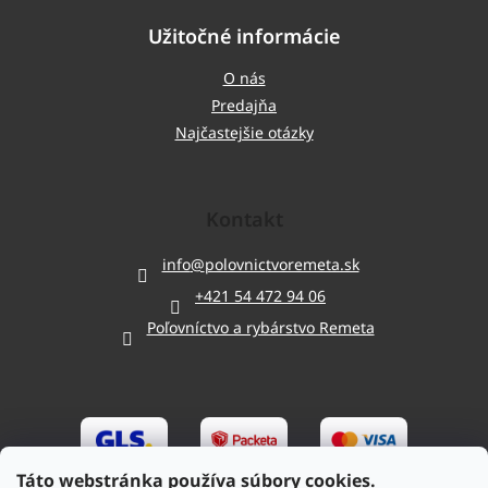
Užitočné informácie
O nás
Predajňa
Najčastejšie otázky
Kontakt
info
@
polovnictvoremeta.sk
+421 54 472 94 06
Poľovníctvo a rybárstvo Remeta
Táto webstránka používa súbory cookies.