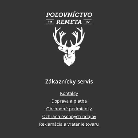
á
p
ä
t
i
e
Zákaznícky servis
Kontakty
Doprava a platba
Obchodné podmienky
Ochrana osobných údajov
Reklamácia a vrátenie tovaru