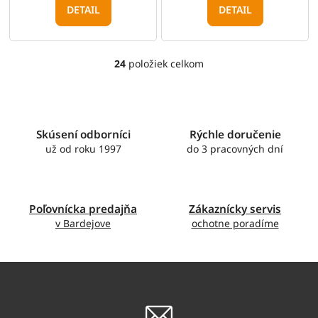
DETAIL
DETAIL
24
položiek celkom
O
v
l
á
d
Skúsení odborníci
Rýchle doručenie
a
c
už od roku 1997
do 3 pracovných dní
i
e
p
r
Poľovnícka predajňa
Zákaznícky servis
v
v Bardejove
ochotne poradíme
k
y
v
ý
p
i
s