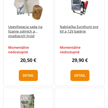
i
d
s
u
p
k
r
t
o
o
Upevňovacia sada na
Nabíjačka Eurohunt pre
d
v
lízanie solných a
6V a 12V batérie
u
vnadiacich hrúd
k
t
Momentálne
Momentálne
o
nedostupné
nedostupné
v
20,50 €
29,90 €
DETAIL
DETAIL