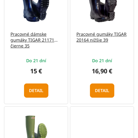
i
d
s
u
p
k
r
t
o
o
Pracovné dámske
Pracovné gumáky TIGAR
d
v
gumáky TIGAR 21171
20164 nižšie 39
u
čierne 35
k
t
Do 21 dní
Do 21 dní
o
v
15 €
16,90 €
DETAIL
DETAIL