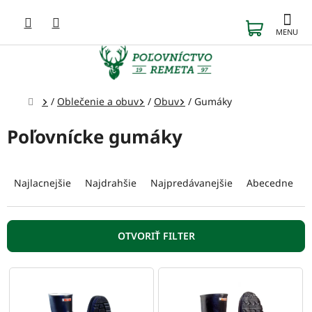
Prejsť
na
NÁKUP
obsah
KOŠÍK
Domov
/
Oblečenie a obuv
/
Obuv
/
Gumáky
Poľovnícke gumáky
R
a
Najlacnejšie
Najdrahšie
Najpredávanejšie
Abecedne
d
e
n
OTVORIŤ FILTER
i
e
V
p
ý
r
p
o