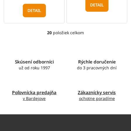
DETAIL
DETAIL
20
položiek celkom
O
v
l
á
d
Skúsení odborníci
Rýchle doručenie
a
c
už od roku 1997
do 3 pracovných dní
i
e
p
r
Poľovnícka predajňa
Zákaznícky servis
v
v Bardejove
ochotne poradíme
k
y
v
ý
p
i