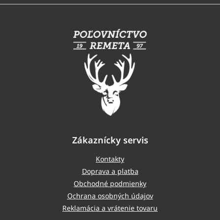
Z
á
p
ä
t
i
e
Zákaznícky servis
Kontakty
Doprava a platba
Obchodné podmienky
Ochrana osobných údajov
Reklamácia a vrátenie tovaru