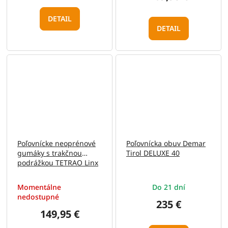
DETAIL
DETAIL
Poľovnícke neoprénové
Poľovnícka obuv Demar
gumáky s trakčnou
Tirol DELUXE 40
podrážkou TETRAO Linx
6 mm 36
Momentálne
Do 21 dní
nedostupné
235 €
149,95 €