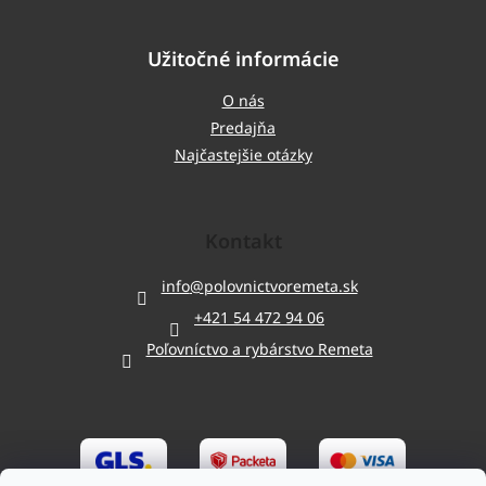
Užitočné informácie
O nás
Predajňa
Najčastejšie otázky
Kontakt
info
@
polovnictvoremeta.sk
+421 54 472 94 06
Poľovníctvo a rybárstvo Remeta