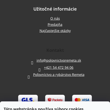
Užitočné informácie
O nás
Predajňa
Najčastejšie otázky
Kontakt
info
@
polovnictvoremeta.sk
+421 54 472 94 06
Poľovníctvo a rybárstvo Remeta
Táto webstránka používa súbory cookies.