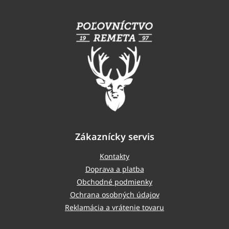
á
p
ä
t
i
e
Zákaznícky servis
Kontakty
Doprava a platba
Obchodné podmienky
Ochrana osobných údajov
Reklamácia a vrátenie tovaru