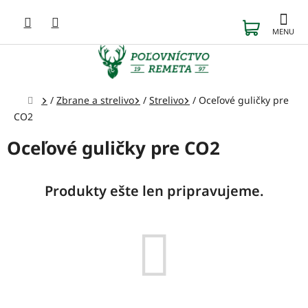
Prejsť
na
NÁKUP
obsah
KOŠÍK
Domov
/
Zbrane a strelivo
/
Strelivo
/
Oceľové guličky pre
CO2
Oceľové guličky pre CO2
Produkty ešte len pripravujeme.