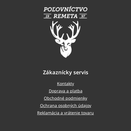
á
p
ä
t
i
e
Zákaznícky servis
Kontakty
Doprava a platba
Obchodné podmienky
Ochrana osobných údajov
Reklamácia a vrátenie tovaru