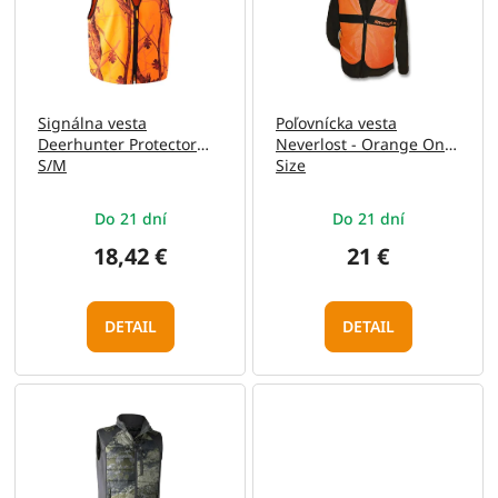
i
d
s
u
p
k
r
t
o
o
Signálna vesta
Poľovnícka vesta
d
v
Deerhunter Protector
Neverlost - Orange One
u
S/M
Size
k
t
Do 21 dní
Do 21 dní
o
v
18,42 €
21 €
DETAIL
DETAIL