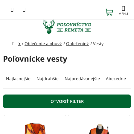
Prejsť
na
NÁKUP
obsah
KOŠÍK
Domov
/
Oblečenie a obuv
/
Oblečenie
/
Vesty
Poľovnícke vesty
R
a
Najlacnejšie
Najdrahšie
Najpredávanejšie
Abecedne
d
e
n
OTVORIŤ FILTER
i
e
V
p
ý
r
p
o