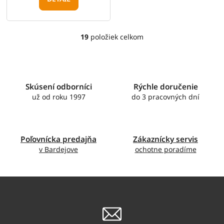
19
položiek celkom
O
v
l
á
d
Skúsení odborníci
Rýchle doručenie
a
c
už od roku 1997
do 3 pracovných dní
i
e
p
r
Poľovnícka predajňa
Zákaznícky servis
v
v Bardejove
ochotne poradíme
k
y
v
ý
p
i
s
u