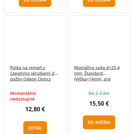
Pútka na remeň s
Montážna sada d=25,4
čapom/so skrutkami do
mm, Štandard
pažby Odeon Optics
(Výška=14mm, pre
11mm rybinu, Stop-Pin,
hliník)
Momentálne
Do 2-3 dní
nedostupné
15,50 €
12,80 €
DO KOŠÍKA
DETAIL