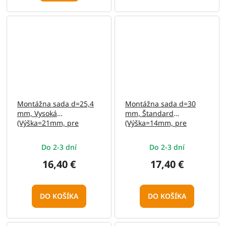
Montážna sada d=25,4
Montážna sada d=30
mm, Vysoká
mm, Štandard
(Výška=21mm, pre
(Výška=14mm, pre
11mm rybinu, Stop-Pin,
11mm rybinu, Stop-Pin,
hliník)
hliník)
Do 2-3 dní
Do 2-3 dní
16,40 €
17,40 €
DO KOŠÍKA
DO KOŠÍKA