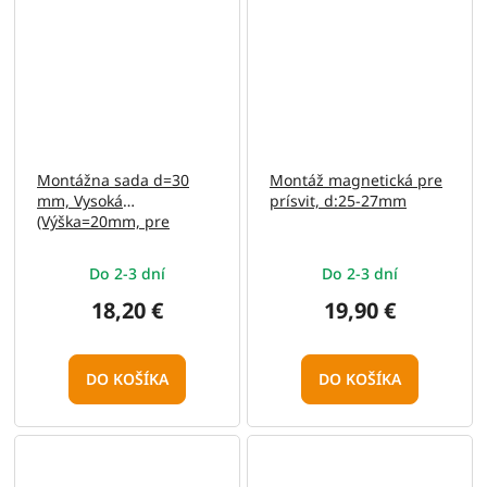
Montážna sada d=30
Montáž magnetická pre
mm, Vysoká
prísvit, d:25-27mm
(Výška=20mm, pre
11mm rybinu, Stop-Pin,
hliník)
Do 2-3 dní
Do 2-3 dní
18,20 €
19,90 €
DO KOŠÍKA
DO KOŠÍKA