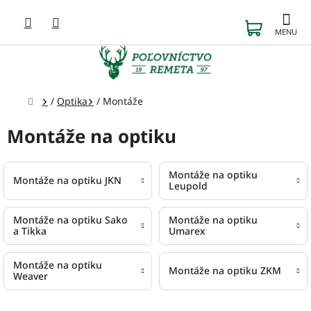
Prejsť
na
NÁKUP
obsah
KOŠÍK
Domov
/
Optika
/
Montáže
Montáže na optiku
Montáže na optiku
Montáže na optiku JKN
Leupold
Montáže na optiku Sako
Montáže na optiku
a Tikka
Umarex
Montáže na optiku
Montáže na optiku ZKM
Weaver