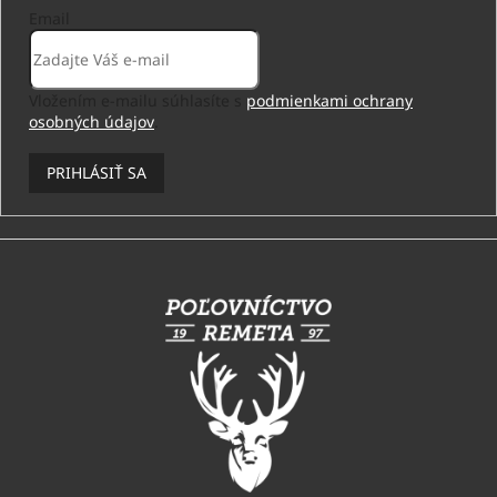
Email
Vložením e-mailu súhlasíte s
podmienkami ochrany
osobných údajov
.
PRIHLÁSIŤ SA
Z
á
p
ä
t
i
e