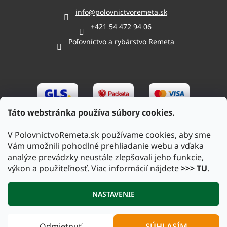
info
@
polovnictvoremeta.sk
+421 54 472 94 06
Poľovníctvo a rybárstvo Remeta
Táto webstránka používa súbory cookies.
V PolovnictvoRemeta.sk používame cookies, aby sme
Vám umožnili pohodlné prehliadanie webu a vďaka
analýze prevádzky neustále zlepšovali jeho funkcie,
výkon a použiteľnosť. Viac informácií nájdete
>>> TU
.
Vytvoril Shoptet
|
Upravil Balkys
NASTAVENIE
Copyright 2026
PolovnictvoRemeta.sk
. Všetky práva
Odmietnuť
SÚHLASÍM