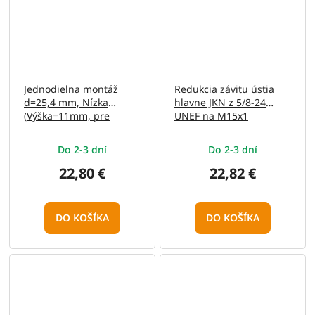
Jednodielna montáž
Redukcia závitu ústia
d=25,4 mm, Nízka
hlavne JKN z 5/8-24
(Výška=11mm, pre
UNEF na M15x1
11mm rybinu)
Do 2-3 dní
Do 2-3 dní
22,80 €
22,82 €
DO KOŠÍKA
DO KOŠÍKA