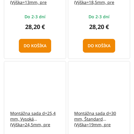
(Výška=13mm, pre
(Výška=18,5mm, pre
Weaver, Stop-Pin, hliník)
Weaver, Stop-Pin, hliník)
Do 2-3 dní
Do 2-3 dní
28,20 €
28,20 €
DO KOŠÍKA
DO KOŠÍKA
Montážna sada d=25,4
Montážna sada d=30
mm, Vysoká
mm, Štandard
(Výška=24,5mm, pre
(Výška=19mm, pre
Weaver, Stop-Pin, hliník)
Weaver, Stop-Pin, hliník)