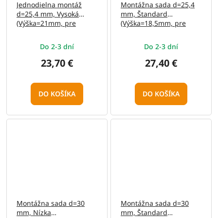
Jednodielna montáž
Montážna sada d=25,4
d=25,4 mm, Vysoká
mm, Štandard
(Výška=21mm, pre
(Výška=18,5mm, pre
11mm rybinu)
Weaver, Stop-Pin, hliník)
Do 2-3 dní
Do 2-3 dní
23,70 €
27,40 €
DO KOŠÍKA
DO KOŠÍKA
Montážna sada d=30
Montážna sada d=30
mm, Nízka
mm, Štandard