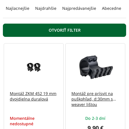
R
a
Najlacnejšie
Najdrahšie
Najpredávanejšie
Abecedne
d
e
n
OTVORIŤ FILTER
i
e
V
p
ý
r
p
o
i
d
s
u
p
k
r
t
o
o
Montáž ZKM 452 19 mm
Montáž pre prísvit na
d
v
dvojdielna duralová
puškohľad, d:30mm s
u
weaver lištou
k
t
Momentálne
Do 2-3 dní
o
nedostupné
v
9,90 €