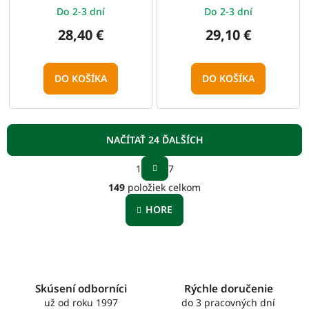
Do 2-3 dní
Do 2-3 dní
28,40 €
29,10 €
DO KOŠÍKA
DO KOŠÍKA
NAČÍTAŤ 24 ĎALŠÍCH
S
1
7
t
O
r
149
položiek celkom
v
á
l
n
HORE
á
k
o
d
v
a
a
c
n
i
i
e
Skúsení odborníci
Rýchle doručenie
e
p
už od roku 1997
do 3 pracovných dní