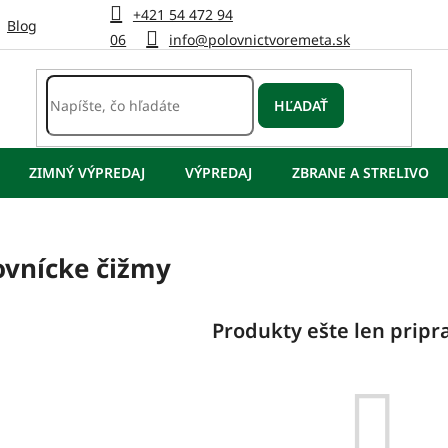
+421 54 472 94
Blog
06
info@polovnictvoremeta.sk
HĽADAŤ
ZIMNÝ VÝPREDAJ
VÝPREDAJ
ZBRANE A STRELIVO
ovnícke čižmy
Produkty ešte len prip