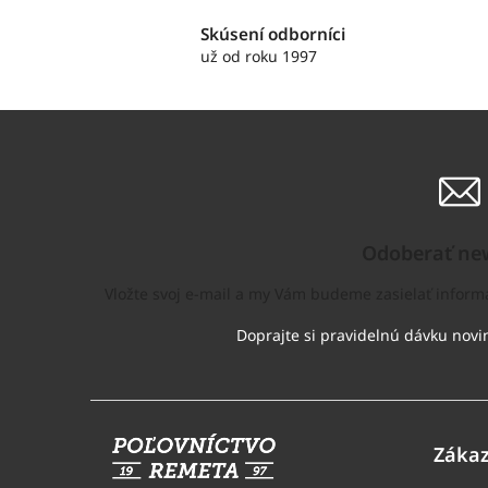
Skúsení odborníci
už od roku 1997
Odoberať new
Vložte svoj e-mail a my Vám budeme zasielať infor
Z
á
Zákaz
p
ä