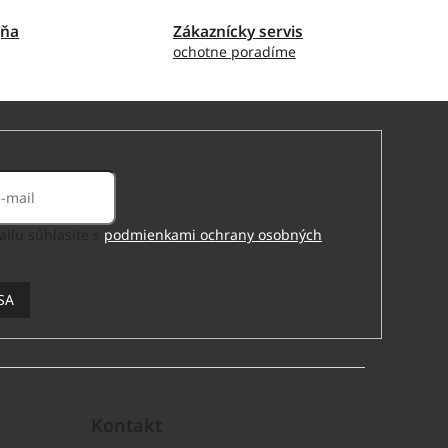
jňa
Zákaznícky servis
ochotne poradíme
ilu súhlasíte s
podmienkami ochrany osobných
SA
Kontakt