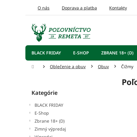
Prejsť
O nás
Doprava a platba
Kontakty
na
obsah
BLACK FRIDAY
E-SHOP
ZBRANE 18+ (D)
Domov
Oblečenie a obuv
Obuv
Čižmy
B
Poľ
o
Preskočiť
č
Kategórie
kategórie
n
ý
BLACK FRIDAY
p
E-Shop
a
Zbrane 18+ (D)
n
e
Zimný výpredaj
l
Výpredaj