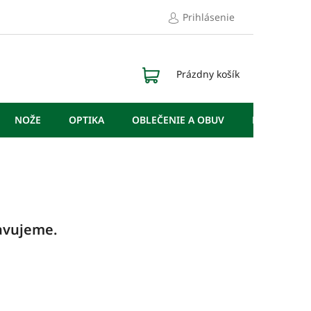
Prihlásenie
NÁKUPNÝ
Prázdny košík
KOŠÍK
NOŽE
OPTIKA
OBLEČENIE A OBUV
DOPLNKY
ravujeme.