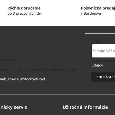
Rýchle doručenie
Poľovnícka preda
do 3 pracovných dní
v Bardejove
Email
sletter
Vložením e-ma
údajov
.
mácie o nových produktoch na našom e-shope.
PRIHLÁSIŤ 
nícky servis
Užitočné informácie