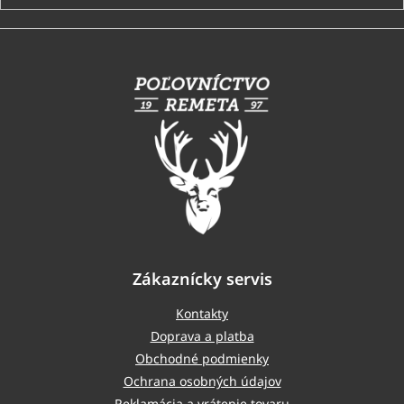
Z
á
p
ä
t
i
e
Zákaznícky servis
Kontakty
Doprava a platba
Obchodné podmienky
Ochrana osobných údajov
Reklamácia a vrátenie tovaru