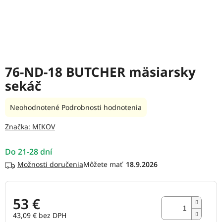
76-ND-18 BUTCHER mäsiarsky
sekáč
Priemerné
Neohodnotené
Podrobnosti hodnotenia
hodnotenie
produktu
Značka:
MIKOV
je
0,0
Do 21-28 dní
z
5
Možnosti doručenia
18.9.2026
hviezdičiek.
53 €
43,09 € bez DPH