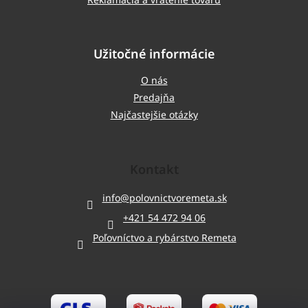
Užitočné informácie
O nás
Predajňa
Najčastejšie otázky
Kontakt
info
@
polovnictvoremeta.sk
+421 54 472 94 06
Poľovníctvo a rybárstvo Remeta