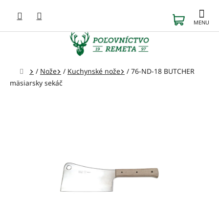
Prejsť
na
NÁKUP
obsah
KOŠÍK
Domov
/
Nože
/
Kuchynské nože
/
76-ND-18 BUTCHER
mäsiarsky sekáč