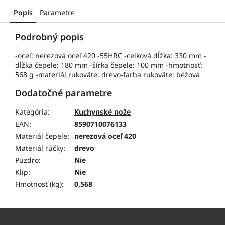
Popis
Parametre
Podrobný popis
-oceľ: nerezová oceľ 420 -55HRC -celková dĺžka: 330 mm -
dĺžka čepele: 180 mm -šírka čepele: 100 mm -hmotnosť:
568 g -materiál rukoväte: drevo-farba rukoväte: béžová
Dodatočné parametre
Kategória
:
Kuchynské nože
EAN
:
8590710076133
Materiál čepele
:
nerezová oceľ 420
Materiál rúčky
:
drevo
Puzdro
:
Nie
Klip
:
Nie
Hmotnosť (kg)
:
0,568