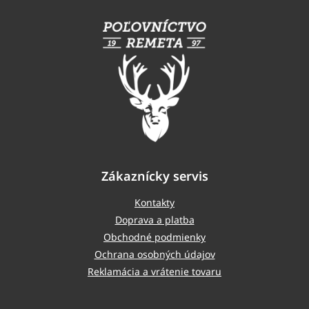
á
p
ä
t
i
e
Zákaznícky servis
Kontakty
Doprava a platba
Obchodné podmienky
Ochrana osobných údajov
Reklamácia a vrátenie tovaru