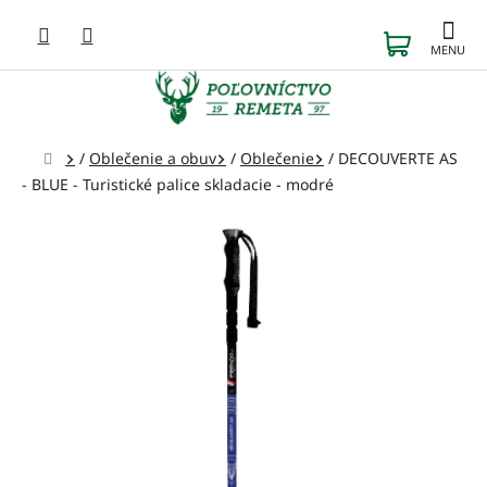
Prejsť
na
NÁKUP
obsah
KOŠÍK
Domov
/
Oblečenie a obuv
/
Oblečenie
/
DECOUVERTE AS
- BLUE - Turistické palice skladacie - modré