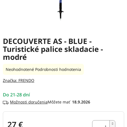
DECOUVERTE AS - BLUE -
Turistické palice skladacie -
modré
Priemerné
Neohodnotené
Podrobnosti hodnotenia
hodnotenie
produktu
Značka:
FRENDO
je
0,0
Do 21-28 dní
z
5
Možnosti doručenia
18.9.2026
hviezdičiek.
27 €