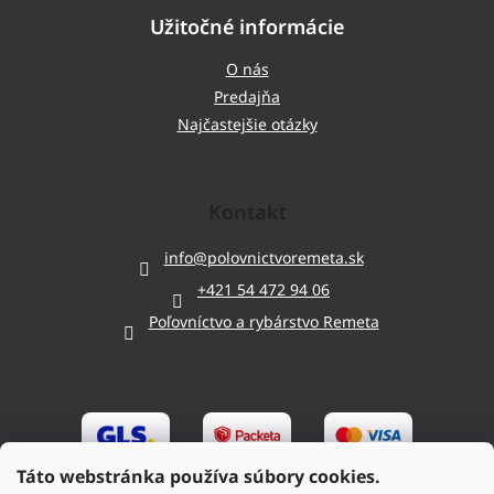
Užitočné informácie
O nás
Predajňa
Najčastejšie otázky
Kontakt
info
@
polovnictvoremeta.sk
+421 54 472 94 06
Poľovníctvo a rybárstvo Remeta
Táto webstránka používa súbory cookies.