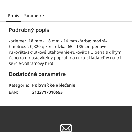
Popis
Parametre
Podrobný popis
-priemer: 18 mm - 16 mm - 14 mm -farba: modrá-
hmotnosť: 0,320 g / ks -dĺžka: 65 - 135 cm-penové
rukoväte-skrutkové uťahovanie-rukoväť: PU pena s dlhým
úchopom-nastaviteľný popruh na ruku-skladateľný na tri
sekcie-volfrámový hrot.
Dodatočné parametre
Kategória
:
Poľovnícke oblečenie
EAN
:
3123717010555