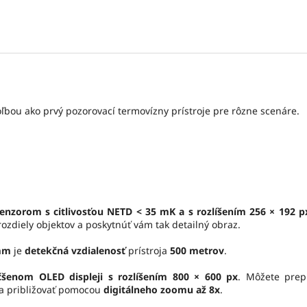
ľbou ako prvý pozorovací termovízny prístroje pre rôzne scenáre.
enzorom s citlivosťou NETD < 35 mK a s rozlíšením 256 × 192 p
ozdiely objektov a poskytnúť vám tak detailný obraz.
mm
je
detekčná vzdialenosť
prístroja
500 metrov
.
čšenom OLED displeji s rozlíšením 800 × 600 px
. Môžete pre
a približovať pomocou
digitálneho zoomu až 8x
.