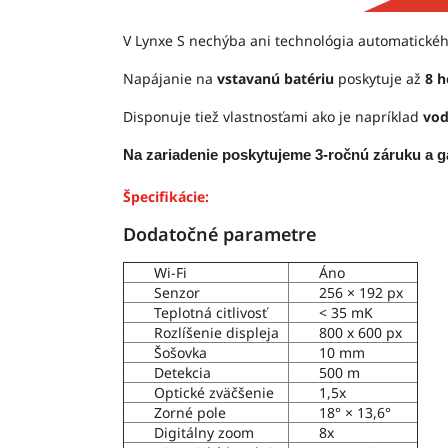
V Lynxe S nechýba ani technológia automatického
Napájanie na
vstavanú batériu
poskytuje až
8 h
Disponuje tiež vlastnosťami ako je napríklad
vod
Na zariadenie poskytujeme 3-ročnú záruku a g
Špecifikácie:
Dodatočné parametre
Wi-Fi
Áno
Senzor
256 × 192 px
Teplotná citlivosť
< 35 mK
Rozlíšenie displeja
800 x 600 px
Šošovka
10 mm
Detekcia
500 m
Optické zväčšenie
1,5x
Zorné pole
18° × 13,6°
Digitálny zoom
8x