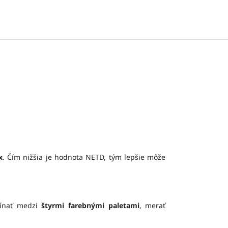
x
. Čím nižšia je hodnota NETD, tým lepšie môže
pínať medzi
štyrmi farebnými paletami
, merať