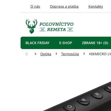
Prejsť
O nás
Doprava a platba
Kontakty
na
obsah
BLACK FRIDAY
E-SHOP
ZBRANE 18+ (D)
Domov
Optika
Termovízie
HIKMICRO LY