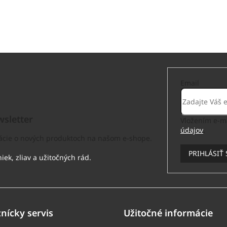
Email
sletter
Vložením e-ma
údajov
.
mácie o nových produktoch na našom e-shope.
PRIHLÁSIŤ 
nícky servis
Užitočné informácie