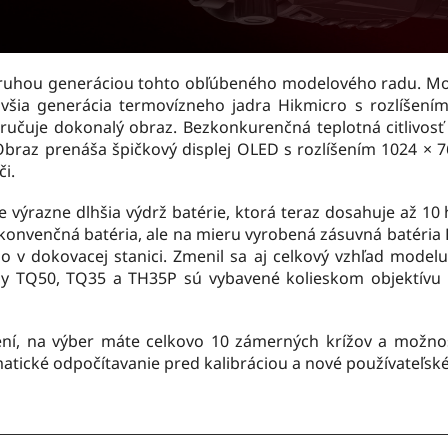
ruhou generáciou tohto obľúbeného modelového radu. Mode
novšia generácia termovízneho jadra Hikmicro s rozlíšen
ručuje dokonalý obraz. Bezkonkurenčná teplotná citlivosť 
braz prenáša špičkový displej OLED s rozlíšením 1024 × 7
či.
e výrazne dlhšia výdrž batérie, ktorá teraz dosahuje až 10
 konvenčná batéria, ale na mieru vyrobená zásuvná batéri
 v dokovacej stanici. Zmenil sa aj celkový vzhľad modelu
ly TQ50, TQ35 a TH35P sú vybavené kolieskom objektívu na
ení, na výber máte celkovo 10 zámerných krížov a možno
atické odpočítavanie pred kalibráciou a nové používateľs