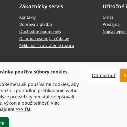
Zákaznícky servis
Užitočné 
Kontakty
O nás
Doprava a platba
Predajňa
Obchodné podmienky
Najčastejšie
Ochrana osobných údajov
Reklamácia a vrátenie tovaru
ránka používa súbory cookies.
Odmietnuť
S
tvoRemeta.sk používame cookies, aby
ožnili pohodlné prehliadanie webu
lýze prevádzky neustále zlepšovali
e, výkon a použiteľnosť. Viac
ta.sk
. Všetky práva vyhradené.
Upraviť nastavenie cookies
nájdete
>>> TU
.
IE