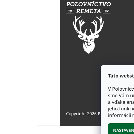
á
p
ä
t
i
e
Táto webst
V Polovnic
sme Vám um
a vďaka ana
jeho funkci
Copyright 2026
PolovnictvoReme
informácií 
NASTAVEN