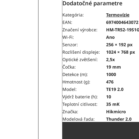
Dodatočné parametre
Kategória
:
Termovízie
EAN
:
6974004643072
Značení výrobce
:
HM-TR52-19S1G
Wi-Fi
:
Ano
Senzor
:
256 × 192 px
Rozlišení displeje
:
1024 × 768 px
Optické zvětšení
:
2,5x
Čočka
:
19 mm
Detekce (m)
:
1000
Hmotnost (g)
:
476
Model
:
TE19 2.0
Výdrž baterie (h)
:
10
Teplotní citlivost
:
35 mK
Značka
:
Hikmicro
Modelová řada
:
Thunder 2.0