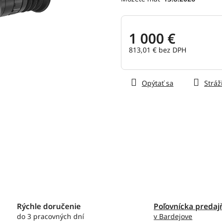
hviezdičiek.
1 000 €
813,01 € bez DPH
Jednotková
cena:
Opýtať sa
Stráž
Rýchle doručenie
Poľovnícka predaj
do 3 pracovných dní
v Bardejove