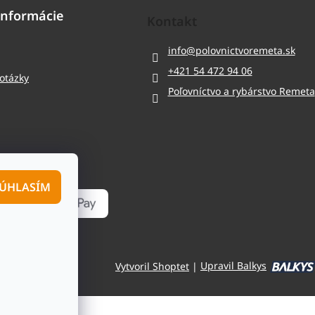
informácie
Kontakt
info
@
polovnictvoremeta.sk
+421 54 472 94 06
 otázky
Poľovníctvo a rybárstvo Remeta
ÚHLASÍM
Vytvoril Shoptet
|
Upravil Balkys