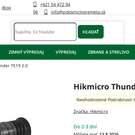
+421 54 472 94
Blog
06
info@polovnictvoremeta.sk
HĽADAŤ
ZIMNÝ VÝPREDAJ
VÝPREDAJ
ZBRANE A STRELIVO
nder TE19 2.0
Hikmicro Thund
Priemerné
Neohodnotené
Podrobnosti 
hodnotenie
produktu
Značka:
Hikmicro
je
0,0
Do 2-3 dní
z
5
13.8.2026