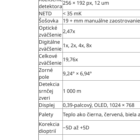
256 × 192 px, 12 um
detektora
NETD
< 35 mK
Šošovka
19 + mm manuálne zaostrovanie
Optické
2,47x
zväčšenie
Digitálne
1x, 2x, 4x, 8x
zväčšenie
Celkové
19,76x
zväčšenie
Zorné
9,24° × 6,94°
pole
Detekcia
srnčej
1 000 m
zveri
Displej
0,39-palcový, OLED, 1024 × 768
Palety
Teplo ako čierna, červená, biela 
Korekcia
−5D až +5D
dioptrií