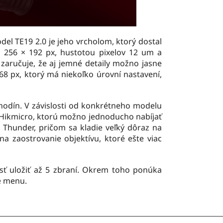
l TE19 2.0 je jeho vrcholom, ktorý dostal
ím 256 × 192 px, hustotou pixelov 12
um a
zaručuje, že aj jemné detaily možno jasne
68 px, ktorý má niekoľko úrovní nastavení,
 hodín. V závislosti od konkrétneho modelu
a Hikmicro, ktorú možno jednoducho nabíjať
 Thunder, pričom sa kladie veľký dôraz na
 zaostrovanie objektívu, ktoré ešte viac
sť uložiť až 5 zbraní. Okrem toho ponúka
ké menu.