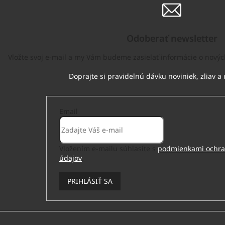
Odoberať newsletter
Vložte svoj e-mail a my Vám budeme zasielať informácie o nov
Email
Vložením e-mailu súhlasíte s
podmienkami ochra
údajov
.
PRIHLÁSIŤ SA