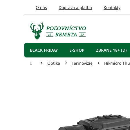
Prejsť
O nás
Doprava a platba
Kontakty
na
obsah
BLACK FRIDAY
E-SHOP
ZBRANE 18+ (D)
Domov
Optika
Termovízie
Hikmicro Thu