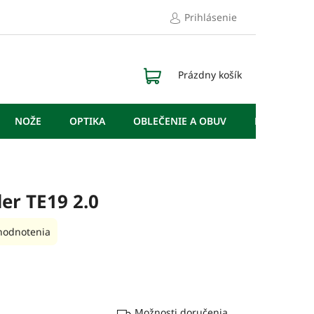
Prihlásenie
NÁKUPNÝ
Prázdny košík
KOŠÍK
NOŽE
OPTIKA
OBLEČENIE A OBUV
DOPLNKY
er TE19 2.0
hodnotenia
Možnosti doručenia