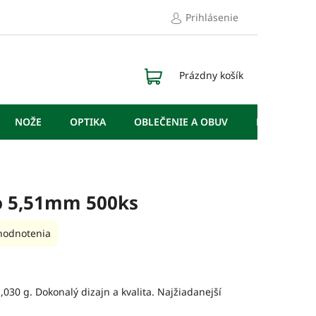
Prihlásenie
NÁKUPNÝ
Prázdny košík
KOŠÍK
NOŽE
OPTIKA
OBLEČENIE A OBUV
DOPLNKY
o 5,51mm 500ks
hodnotenia
,030 g. Dokonalý dizajn a kvalita. Najžiadanejší