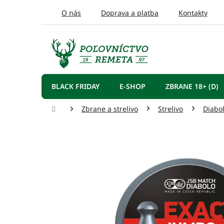
Prejsť
O nás
Doprava a platba
Kontakty
na
obsah
BLACK FRIDAY
E-SHOP
ZBRANE 18+ (D)
Domov
Zbrane a strelivo
Strelivo
Diabo