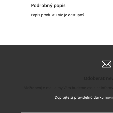
Podrobný popis
Popis produktu nie je dostupný
Odoberať new
Vložte svoj e-mail a my Vám budeme zasielať infor