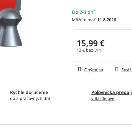
hviezdičiek.
Do 2-3 dní
11.8.2026
15,99 €
13 € bez DPH
Jednotková
cena:
Opýtať sa
Stráž
Rýchle doručenie
Poľovnícka predaj
do 3 pracovných dní
v Bardejove