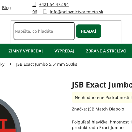
+421 54 472 94
Blog
06
info@polovnictvoremeta.sk
HĽADAŤ
ZIMNÝ VÝPREDAJ
VÝPREDAJ
ZBRANE A STRELIVO
lky
JSB Exact Jumbo 5,51mm 500ks
JSB Exact Jumb
Priemerné
Neohodnotené
Podrobnosti 
hodnotenie
produktu
Značka:
JSB Match Diabolo
je
0,0
Polguľatá hlavička, hmotnosť 1
z
produkt radu Exact Jumbo.
5