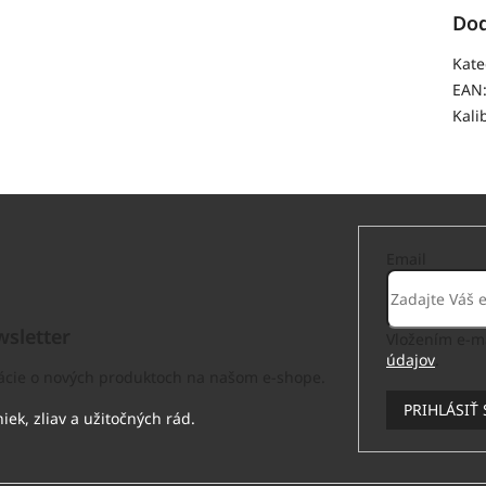
Dod
Kate
EAN
Kali
Email
sletter
Vložením e-ma
údajov
.
mácie o nových produktoch na našom e-shope.
PRIHLÁSIŤ 