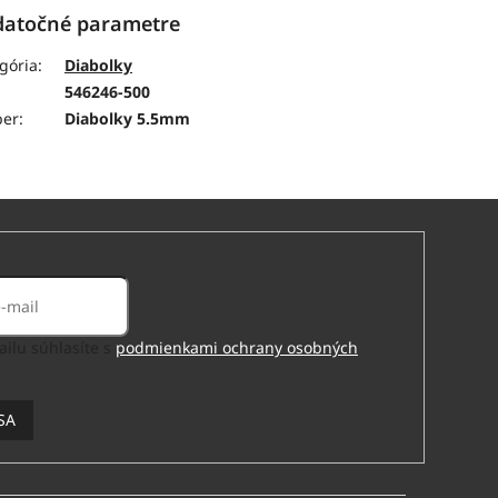
atočné parametre
gória
:
Diabolky
:
546246-500
ber
:
Diabolky 5.5mm
ilu súhlasíte s
podmienkami ochrany osobných
SA