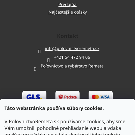
Predajňa
Najčastejšie otázky
Kontakt
info
@
polovnictvoremeta.sk
+421 54 472 94 06
Poľovníctvo a rybárstvo Remeta
Táto webstránka používa súbory cookies.
V PolovnictvoRemeta.sk používame cookies, aby sme
Vám umožnili pohodlné prehliadanie webu a vďaka
analýze prevádzky neustále zlepšovali jeho funkcie,