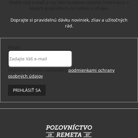
Vložte svoj e-mail a my Vám budeme zasielať informácie o
nových produktoch na našom e-shope.
Email
Vložením e-mailu súhlasíte s
podmienkami ochrany
osobných údajov
.
PRIHLÁSIŤ SA
Z
á
p
ä