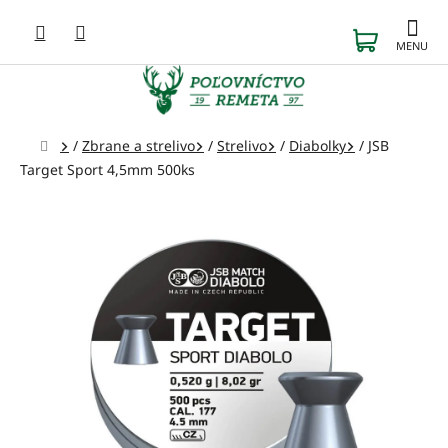
Prejsť
na
NÁKUP
obsah
KOŠÍK
Domov
/
Zbrane a strelivo
/
Strelivo
/
Diabolky
/
JSB
Target Sport 4,5mm 500ks