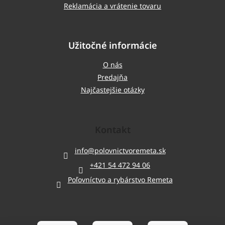
Reklamácia a vrátenie tovaru
Užitočné informácie
O nás
Predajňa
Najčastejšie otázky
Kontakt
info
@
polovnictvoremeta.sk
+421 54 472 94 06
Poľovníctvo a rybárstvo Remeta