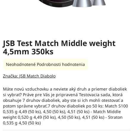
JSB Test Match Middle weight
4,5mm 350ks
Priemerné
Neohodnotené
Podrobnosti hodnotenia
hodnotenie
produktu
Značka:
JSB Match Diabolo
je
0,0
Máte novú vzduchovku a neviete aký druh a priemer diaboliek
z
si vybrať? Práve pre Vás je pripravená Testovacia sada, ktorá
5
obsahuje 7 druhov diaboliek, aby ste si ich mohli otestovať a
hviezdičiek.
potom správne vybrať.7 druhov diaboliek po 50 ks: Match S100
0,535 g 4,49 (50 ks), 4,50 (50 ks), 4,51 (50 ks) - Match Middle
weight 0,520 g 4,49 (50 ks), 4,50 (50 ks), 4,51 (50 ks) - Straton
0,535 g 4,50 (50 ks)