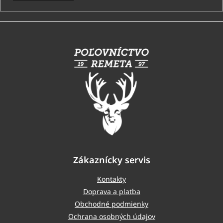
Z
á
p
ä
t
i
e
Zákaznícky servis
Kontakty
Doprava a platba
Obchodné podmienky
Ochrana osobných údajov