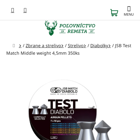
Prejsť
na
NÁKUP
obsah
KOŠÍK
Domov
/
Zbrane a strelivo
/
Strelivo
/
Diabolky
/
JSB Test
Match Middle weight 4,5mm 350ks