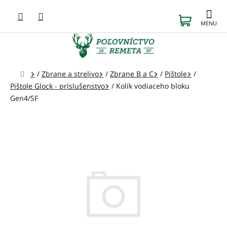
Prejsť
na
NÁKUP
obsah
KOŠÍK
Domov
/
Zbrane a strelivo
/
Zbrane B a C
/
Pištole
/
Pištole Glock - príslušenstvo
/
Kolík vodiaceho bloku
Gen4/SF