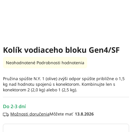
Kolík vodiaceho bloku Gen4/SF
Priemerné
Neohodnotené
Podrobnosti hodnotenia
hodnotenie
produktu
Pružina spúšte N.Y. 1 (olive) zvýši odpor spúšte približne o 1,5
je
kg nad hodnotu spojenú s konektorom. Kombinujte len s
0,0
konektorom 2 (2,0 kg) alebo 1 (2,5 kg).
z
5
hviezdičiek.
Do 2-3 dní
Možnosti doručenia
13.8.2026