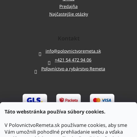
Predajňa
Najčastejšie otázky
Kontakt
info
@
polovnictvoremeta.sk
+421 54 472 94 06
Poľovníctvo a rybárstvo Remeta
Táto webstránka používa súbory cookies.
V PolovnictvoRemeta.sk používame cookies, aby sme
Vám umožnili pohodlné prehliadanie webu a vďaka