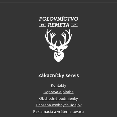
Z
á
p
ä
t
i
e
Zákaznícky servis
Kontakty
Doprava a platba
Obchodné podmienky
Ochrana osobných údajov
Reklamácia a vrátenie tovaru