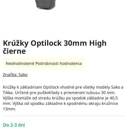
Krúžky Optilock 30mm High
čierne
Priemerné
Neohodnotené
Podrobnosti hodnotenia
hodnotenie
produktu
Značka:
Sako
je
0,0
Krúžky k základniam Optilock vhodné pre všetky modely Sako a
z
Tikka. Určené pre puškohľady s priemerom tubusu 30 mm.
5
Výška montáže od stredu krúžku po spodok základne je 40,5
hviezdičiek.
mm. Výška od spodku základne k spodnému okraju kružnice
13mm.
Do 2-3 dní