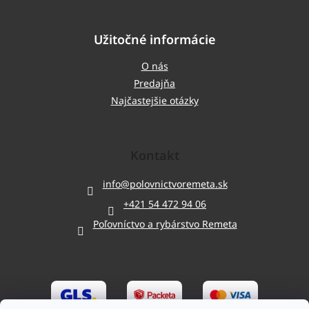
Užitočné informácie
O nás
Predajňa
Najčastejšie otázky
Kontakt
info
@
polovnictvoremeta.sk
+421 54 472 94 06
Poľovníctvo a rybárstvo Remeta