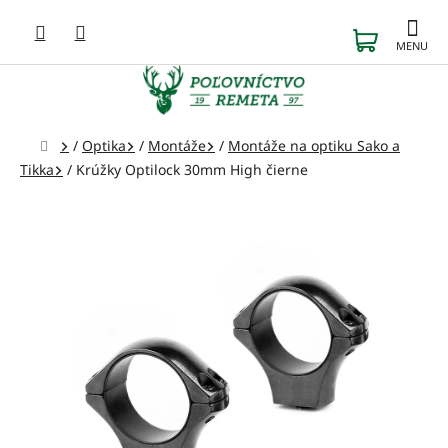
Prejsť
na
NÁKUP
obsah
KOŠÍK
Domov
/
Optika
/
Montáže
/
Montáže na optiku Sako a
Tikka
/
Krúžky Optilock 30mm High čierne