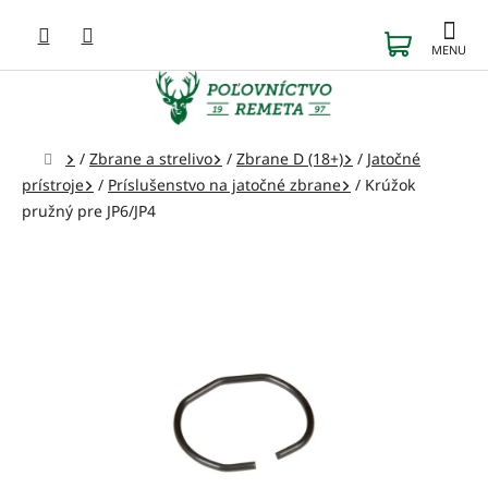
Prejsť
na
NÁKUP
obsah
KOŠÍK
Domov
/
Zbrane a strelivo
/
Zbrane D (18+)
/
Jatočné
prístroje
/
Príslušenstvo na jatočné zbrane
/
Krúžok
pružný pre JP6/JP4