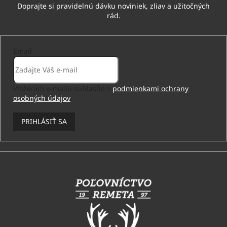
Email
Vložením e-mailu súhlasíte s
podmienkami ochrany
osobných údajov
.
PRIHLÁSIŤ SA
Z
á
p
ä
t
i
e