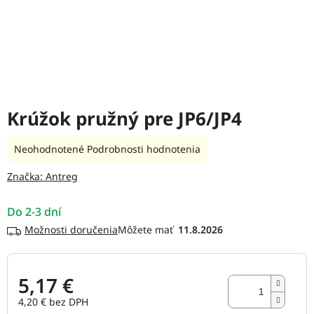
Krúžok pružný pre JP6/JP4
Priemerné
Neohodnotené
Podrobnosti hodnotenia
hodnotenie
produktu
Značka:
Antreg
je
0,0
Do 2-3 dní
z
5
Možnosti doručenia
11.8.2026
hviezdičiek.
5,17 €
4,20 € bez DPH