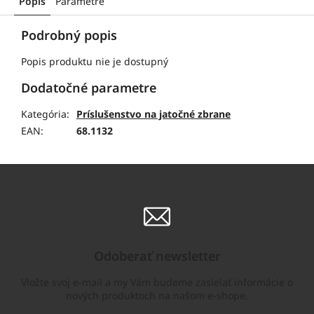
Popis
Parametre
Podrobný popis
Popis produktu nie je dostupný
Dodatočné parametre
Kategória
:
Príslušenstvo na jatočné zbrane
EAN
:
68.1132
Odoberať newsletter
Vložte svoj e-mail a my Vám budeme zasielať informácie o
nových produktoch na našom e-shope.