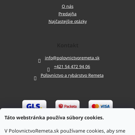
O nás
Predajňa
Najčastejšie otázky
Kontakt
info
@
polovnictvoremeta.sk
+421 54 472 94 06
Poľovníctvo a rybárstvo Remeta
Táto webstránka používa súbory cookies.
V PolovnictvoRemeta.sk používame cookies, aby sme