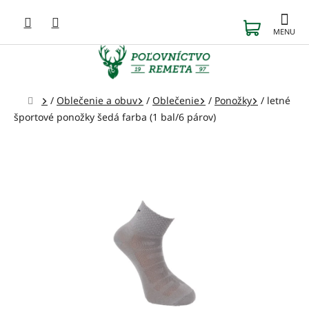
Prejsť
na
NÁKUP
obsah
KOŠÍK
Domov
/
Oblečenie a obuv
/
Oblečenie
/
Ponožky
/
letné
športové ponožky šedá farba (1 bal/6 párov)