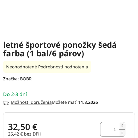
letné športové ponožky šedá
farba (1 bal/6 párov)
Priemerné
Neohodnotené
Podrobnosti hodnotenia
hodnotenie
produktu
Značka:
BOBR
je
0,0
Do 2-3 dní
z
5
Možnosti doručenia
11.8.2026
hviezdičiek.
32,50 €
26,42 € bez DPH