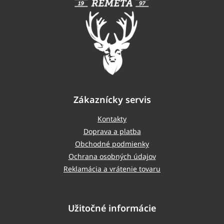
t
i
e
Zákaznícky servis
Kontakty
Doprava a platba
Obchodné podmienky
Ochrana osobných údajov
Reklamácia a vrátenie tovaru
Užitočné informácie