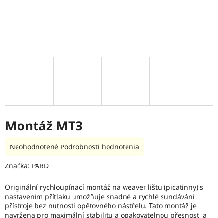
Montáž MT3
Priemerné
Neohodnotené
Podrobnosti hodnotenia
hodnotenie
produktu
Značka:
PARD
je
0,0
Originální rychloupínací montáž na weaver lištu (picatinny) s
z
nastavením přítlaku umožňuje snadné a rychlé sundávání
5
přístroje bez nutnosti opětovného nástřelu. Tato montáž je
hviezdičiek.
navržena pro maximální stabilitu a opakovatelnou přesnost, a