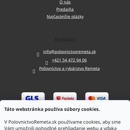
O nás
Predajňa
Najčastejšie otázky
Kontakt
info
@
polovnictvoremeta.sk
+421 54 472 94 06
Poľovníctvo a rybárstvo Remeta
Táto webstránka používa súbory cookies.
V PolovnictvoRemeta.sk používame cookies, aby sme
Vám umožnili pohodlné prehliadanie webu a vďaka