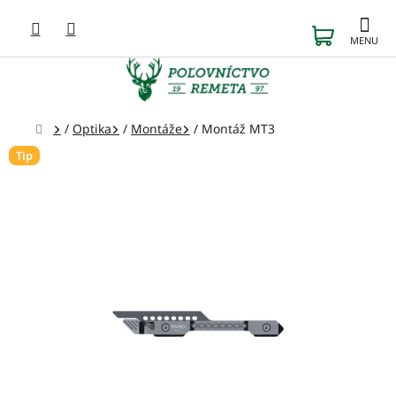
Prejsť
na
NÁKUP
obsah
KOŠÍK
Domov
/
Optika
/
Montáže
/
Montáž MT3
Tip