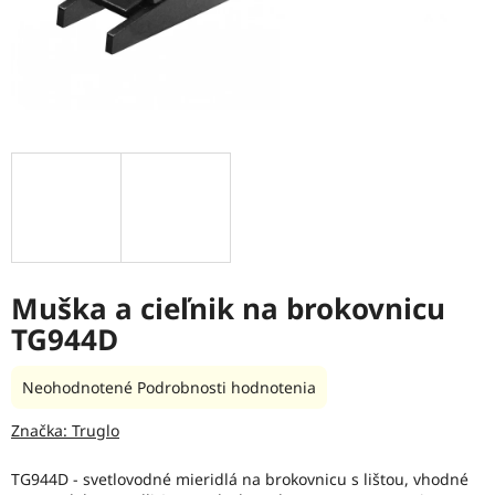
Muška a cieľnik na brokovnicu
TG944D
Priemerné
Neohodnotené
Podrobnosti hodnotenia
hodnotenie
produktu
Značka:
Truglo
je
0,0
TG944D - svetlovodné mieridlá na brokovnicu s lištou, vhodné
z