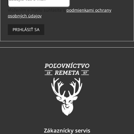
Vložením e-mailu súhlasíte s
podmienkami ochrany
osobných údajov
.
PRIHLÁSIŤ SA
Z
á
p
ä
t
i
e
Zákaznícky servis