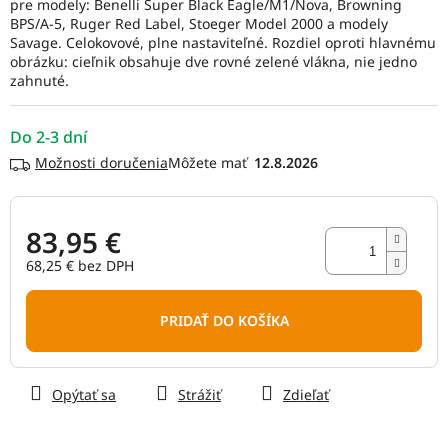
pre modely: Benelli Super Black Eagle/M1/Nova, Browning
5
BPS/A-5, Ruger Red Label, Stoeger Model 2000 a modely
hviezdičiek.
Savage. Celokovové, plne nastaviteľné. Rozdiel oproti hlavnému
obrázku: cieľnik obsahuje dve rovné zelené vlákna, nie jedno
zahnuté.
Do 2-3 dní
Možnosti doručenia
12.8.2026
83,95 €
68,25 € bez DPH
Jednotková
cena:
PRIDAŤ DO KOŠÍKA
Opýtať sa
Strážiť
Zdieľať