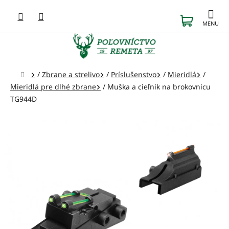
Prejsť
na
NÁKUP
obsah
KOŠÍK
Domov
/
Zbrane a strelivo
/
Príslušenstvo
/
Mieridlá
/
Mieridlá pre dlhé zbrane
/
Muška a cieľnik na brokovnicu
TG944D