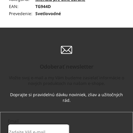
EAN
:
TG944D
Prevedenie
:
Svetlovodné
Odoberať newsletter
Vložte svoj e-mail a my Vám budeme zasielať informácie o
nových produktoch na našom e-shope.
Email