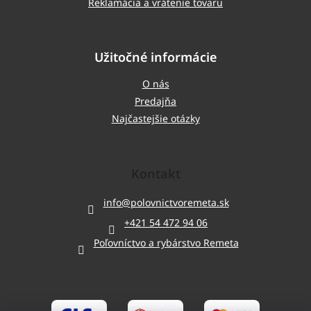
Reklamácia a vrátenie tovaru
Užitočné informácie
O nás
Predajňa
Najčastejšie otázky
Kontakt
info
@
polovnictvoremeta.sk
+421 54 472 94 06
Poľovníctvo a rybárstvo Remeta