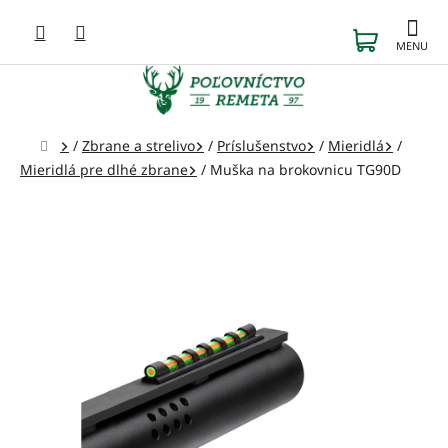
Prejsť
na
NÁKUP
obsah
KOŠÍK
Domov
/
Zbrane a strelivo
/
Príslušenstvo
/
Mieridlá
/
Mieridlá pre dlhé zbrane
/
Muška na brokovnicu TG90D