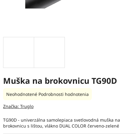
Muška na brokovnicu TG90D
Priemerné
Neohodnotené
Podrobnosti hodnotenia
hodnotenie
produktu
Značka:
Truglo
je
0,0
TG90D - univerzálna samolepiaca svetlovodná muška na
z
brokovnicu s lištou, vlákno DUAL COLOR červeno-zelené
5
hviezdičiek.