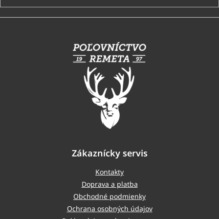
Z
á
p
ä
t
i
e
Zákaznícky servis
Kontakty
Doprava a platba
Obchodné podmienky
Ochrana osobných údajov