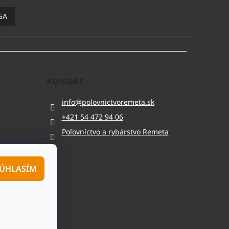
SA
Kontakt
info
@
polovnictvoremeta.sk
+421 54 472 94 06
Poľovníctvo a rybárstvo Remeta
ÚHLASÍM