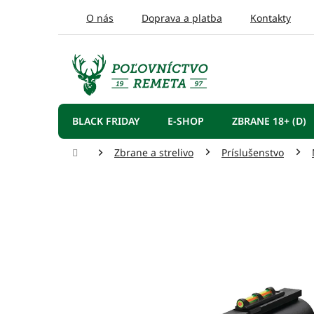
Prejsť
O nás
Doprava a platba
Kontakty
na
obsah
BLACK FRIDAY
E-SHOP
ZBRANE 18+ (D)
Domov
Zbrane a strelivo
Príslušenstvo