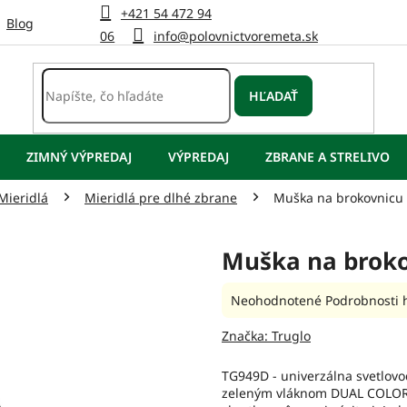
+421 54 472 94
Blog
06
info@polovnictvoremeta.sk
HĽADAŤ
ZIMNÝ VÝPREDAJ
VÝPREDAJ
ZBRANE A STRELIVO
Mieridlá
Mieridlá pre dlhé zbrane
Muška na brokovnicu
Muška na brok
Priemerné
Neohodnotené
Podrobnosti 
hodnotenie
produktu
Značka:
Truglo
je
0,0
TG949D - univerzálna svetlovo
z
zeleným vláknom DUAL COLOR. V
5