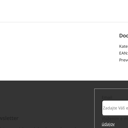
Dod
Kate
EAN
Prev
Email
sletter
Vložením e-ma
údajov
.