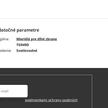
atočné parametre
gória
:
Mieridlá pre dlhé zbrane
:
TG949D
edenie
:
Svetlovodné
ilu súhlasíte s
podmienkami ochrany osobných