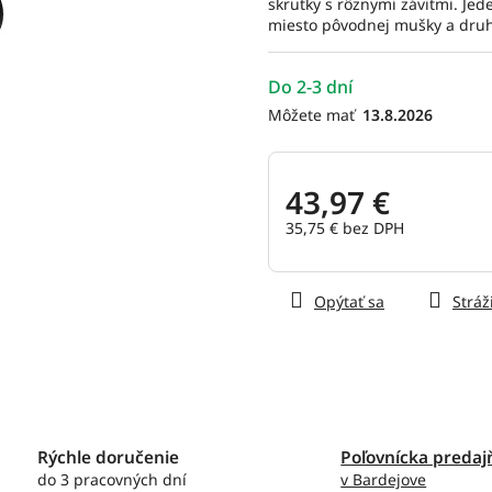
skrutky s rôznymi závitmi. Je
hviezdičiek.
miesto pôvodnej mušky a druh
Do 2-3 dní
13.8.2026
43,97 €
35,75 € bez DPH
Jednotková
cena:
Opýtať sa
Stráž
Rýchle doručenie
Poľovnícka predaj
do 3 pracovných dní
v Bardejove