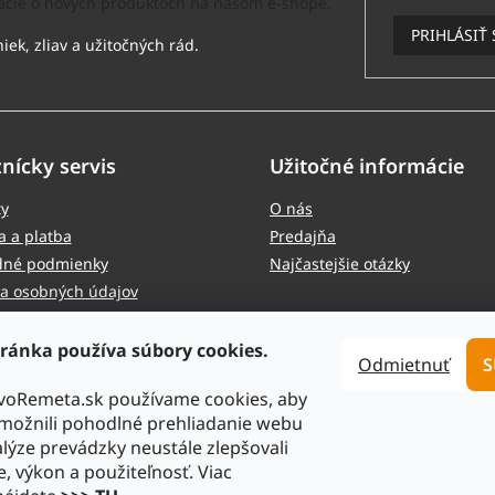
mácie o nových produktoch na našom e-shope.
PRIHLÁSIŤ 
nícky servis
Užitočné informácie
ty
O nás
 a platba
Predajňa
né podmienky
Najčastejšie otázky
a osobných údajov
cia a vrátenie tovaru
ránka používa súbory cookies.
Odmietnuť
S
tvoRemeta.sk používame cookies, aby
ožnili pohodlné prehliadanie webu
lýze prevádzky neustále zlepšovali
e, výkon a použiteľnosť. Viac