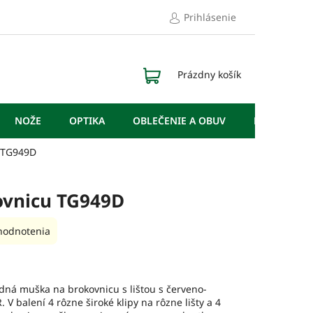
Prihlásenie
NÁKUPNÝ
Prázdny košík
KOŠÍK
NOŽE
OPTIKA
OBLEČENIE A OBUV
DOPLNKY
 TG949D
ovnicu TG949D
hodnotenia
dná muška na brokovnicu s lištou s červeno-
 balení 4 rôzne široké klipy na rôzne lišty a 4