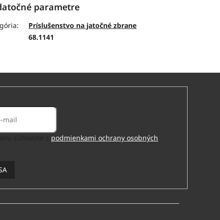
atočné parametre
gória
:
Príslušenstvo na jatočné zbrane
:
68.1141
ilu súhlasíte s
podmienkami ochrany osobných
SA