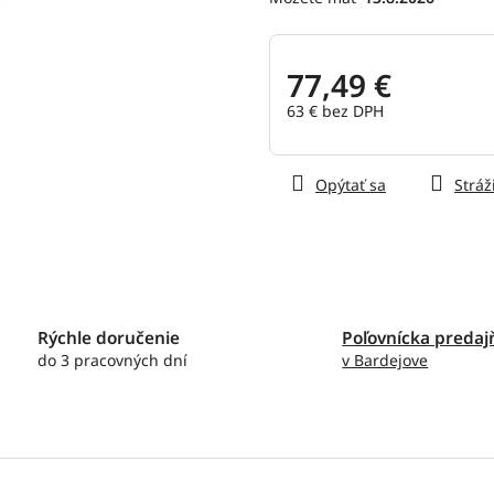
hviezdičiek.
77,49 €
63 € bez DPH
Jednotková
cena:
Opýtať sa
Stráž
Rýchle doručenie
Poľovnícka predaj
do 3 pracovných dní
v Bardejove