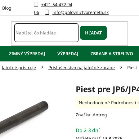
+421 54 472 94
Blog
06
info@polovnictvoremeta.sk
HĽADAŤ
ZIMNÝ VÝPREDAJ
VÝPREDAJ
ZBRANE A STRELIVO
Jatočné prístroje
Príslušenstvo na jatočné zbrane
Piest
Piest pre JP6/JP
Priemerné
Neohodnotené
Podrobnosti 
hodnotenie
produktu
Značka:
Antreg
je
0,0
Do 2-3 dní
z
5
13.8.2026