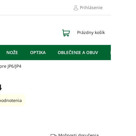
Prihlásenie
NÁKUPNÝ
Prázdny košík
KOŠÍK
NOŽE
OPTIKA
OBLEČENIE A OBUV
DOPLNKY
 pre JP6/JP4
4
hodnotenia
Možnosti doručenia