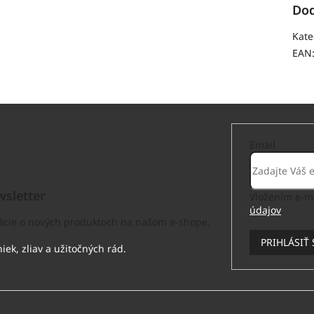
Dod
Kate
EAN
Email
sletter
Vložením e-ma
údajov
.
mácie o nových produktoch na našom e-shope.
PRIHLÁSIŤ 