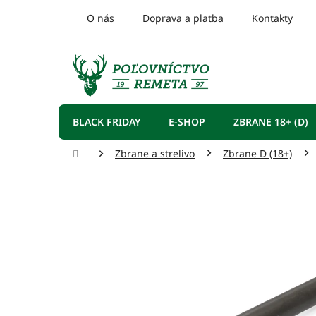
Prejsť
O nás
Doprava a platba
Kontakty
na
obsah
BLACK FRIDAY
E-SHOP
ZBRANE 18+ (D)
Domov
Zbrane a strelivo
Zbrane D (18+)