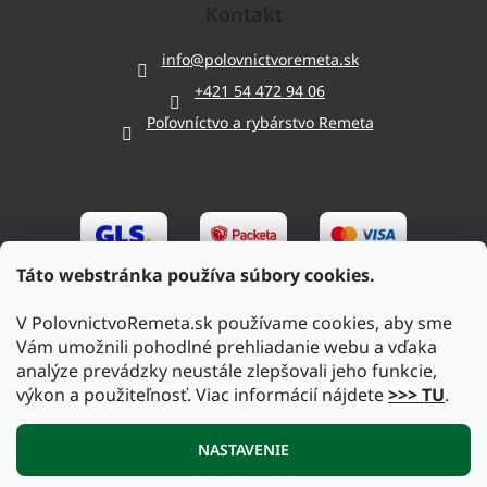
Kontakt
info
@
polovnictvoremeta.sk
+421 54 472 94 06
Poľovníctvo a rybárstvo Remeta
Táto webstránka používa súbory cookies.
V PolovnictvoRemeta.sk používame cookies, aby sme
Vám umožnili pohodlné prehliadanie webu a vďaka
analýze prevádzky neustále zlepšovali jeho funkcie,
výkon a použiteľnosť. Viac informácií nájdete
>>> TU
.
Vytvoril Shoptet
|
Upravil Balkys
NASTAVENIE