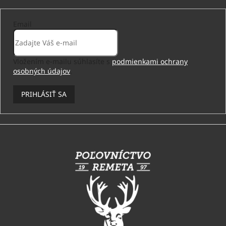
Email
Vložením e-mailu súhlasíte s
podmienkami ochrany
osobných údajov
.
PRIHLÁSIŤ SA
Z
á
p
ä
t
i
e