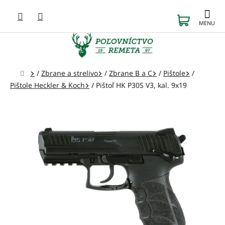
Prejsť
na
NÁKUP
obsah
KOŠÍK
Domov
/
Zbrane a strelivo
/
Zbrane B a C
/
Pištole
/
Pištole Heckler & Koch
/
Pištoľ HK P30S V3, kal. 9x19