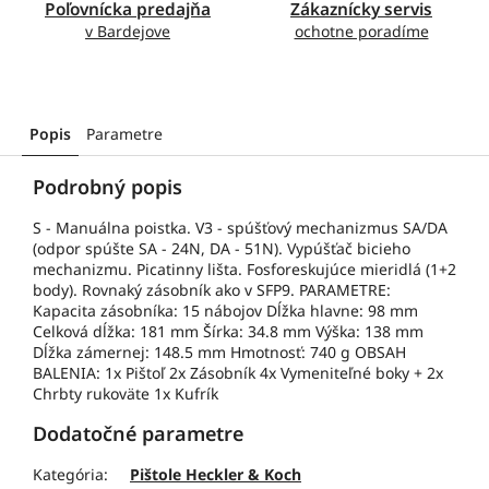
Poľovnícka predajňa
Zákaznícky servis
v Bardejove
ochotne poradíme
Popis
Parametre
Podrobný popis
S - Manuálna poistka. V3 - spúšťový mechanizmus SA/DA
(odpor spúšte SA - 24N, DA - 51N). Vypúšťač bicieho
mechanizmu. Picatinny lišta. Fosforeskujúce mieridlá (1+2
body). Rovnaký zásobník ako v SFP9. PARAMETRE:
Kapacita zásobníka: 15 nábojov Dĺžka hlavne: 98 mm
Celková dĺžka: 181 mm Šírka: 34.8 mm Výška: 138 mm
Dĺžka zámernej: 148.5 mm Hmotnosť: 740 g OBSAH
BALENIA: 1x Pištoľ 2x Zásobník 4x Vymeniteľné boky + 2x
Chrbty rukoväte 1x Kufrík
Dodatočné parametre
Kategória
:
Pištole Heckler & Koch