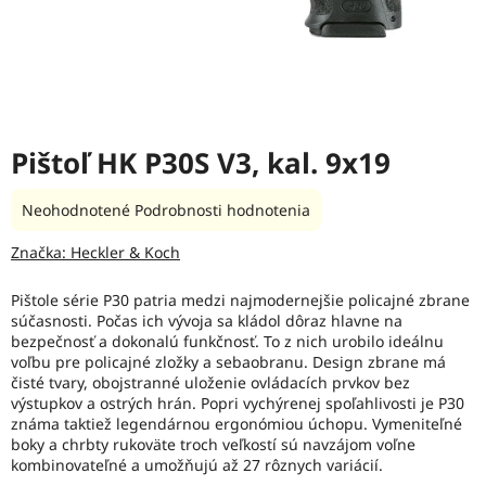
Pištoľ HK P30S V3, kal. 9x19
Priemerné
Neohodnotené
Podrobnosti hodnotenia
hodnotenie
produktu
Značka:
Heckler & Koch
je
0,0
Pištole série P30 patria medzi najmodernejšie policajné zbrane
z
súčasnosti. Počas ich vývoja sa kládol dôraz hlavne na
5
bezpečnosť a dokonalú funkčnosť. To z nich urobilo ideálnu
hviezdičiek.
voľbu pre policajné zložky a sebaobranu. Design zbrane má
čisté tvary, obojstranné uloženie ovládacích prvkov bez
výstupkov a ostrých hrán. Popri vychýrenej spoľahlivosti je P30
známa taktiež legendárnou ergonómiou úchopu. Vymeniteľné
boky a chrbty rukoväte troch veľkostí sú navzájom voľne
kombinovateľné a umožňujú až 27 rôznych variácií.