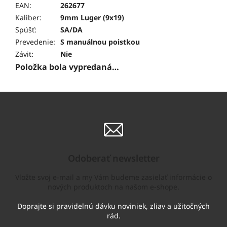
EAN
:
262677
Kaliber
:
9mm Luger (9x19)
Spúšť
:
SA/DA
Prevedenie
:
S manuálnou poistkou
Závit
:
Nie
Položka bola vypredaná…
Odoberať newsletter
Vložte svoj e-mail a my Vám budeme zasielať informácie o
nových produktoch na našom e-shope.