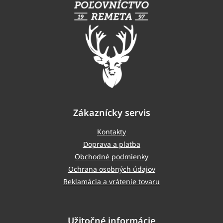
p
ä
t
i
e
Zákaznícky servis
Kontakty
Doprava a platba
Obchodné podmienky
Ochrana osobných údajov
Reklamácia a vrátenie tovaru
Užitočné informácie