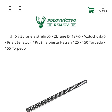
Prejsť
na
NÁKUP
obsah
KOŠÍK
Domov
/
Zbrane a strelivo
/
Zbrane D (18+)
/
Vzduchovky
/
Príslušenstvo
/
Pružina piestu Hatsan 125 / 150 Torpedo /
155 Torpedo