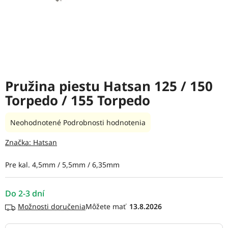
Pružina piestu Hatsan 125 / 150
Torpedo / 155 Torpedo
Priemerné
Neohodnotené
Podrobnosti hodnotenia
hodnotenie
produktu
Značka:
Hatsan
je
0,0
Pre kal. 4,5mm / 5,5mm / 6,35mm
z
5
hviezdičiek.
Do 2-3 dní
Možnosti doručenia
13.8.2026