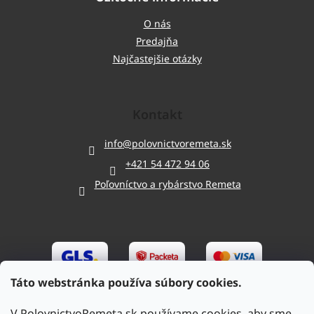
O nás
Predajňa
Najčastejšie otázky
Kontakt
info
@
polovnictvoremeta.sk
+421 54 472 94 06
Poľovníctvo a rybárstvo Remeta
Táto webstránka používa súbory cookies.
V PolovnictvoRemeta.sk používame cookies, aby sme