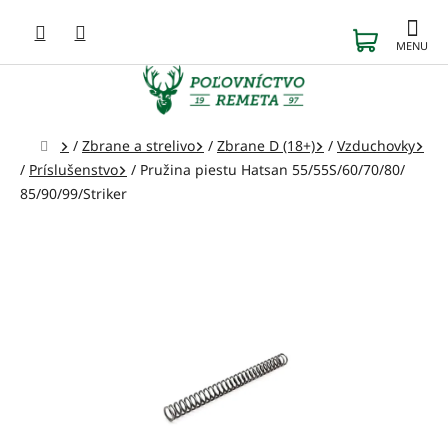
Prejsť
na
NÁKUP
obsah
KOŠÍK
Domov
/
Zbrane a strelivo
/
Zbrane D (18+)
/
Vzduchovky
/
Príslušenstvo
/
Pružina piestu Hatsan 55/55S/60/70/80/
85/90/99/Striker