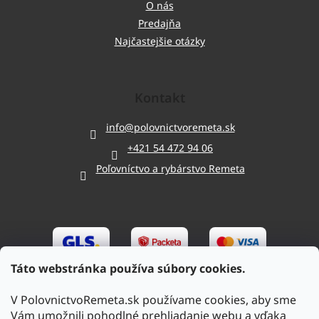
O nás
Predajňa
Najčastejšie otázky
Kontakt
info
@
polovnictvoremeta.sk
+421 54 472 94 06
Poľovníctvo a rybárstvo Remeta
Táto webstránka používa súbory cookies.
V PolovnictvoRemeta.sk používame cookies, aby sme
Vám umožnili pohodlné prehliadanie webu a vďaka