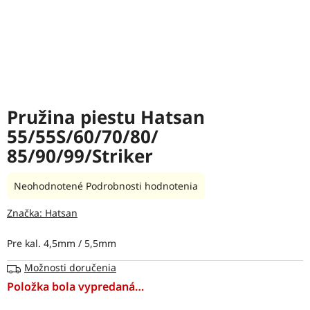
Pružina piestu Hatsan
55/55S/60/70/80/
85/90/99/Striker
Priemerné
Neohodnotené
Podrobnosti hodnotenia
hodnotenie
produktu
Značka:
Hatsan
je
0,0
Pre kal. 4,5mm / 5,5mm
z
5
Možnosti doručenia
hviezdičiek.
Položka bola vypredaná…