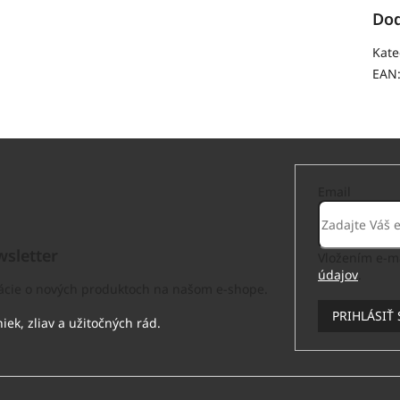
Dod
Kate
EAN
Email
sletter
Vložením e-ma
údajov
.
mácie o nových produktoch na našom e-shope.
PRIHLÁSIŤ 