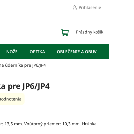
Prihlásenie
NÁKUPNÝ
Prázdny košík
KOŠÍK
NOŽE
OPTIKA
OBLEČENIE A OBUV
DOPLNKY
na úderníka pre JP6/JP4
a pre JP6/JP4
hodnotenia
er: 13,5 mm. Vnútorný priemer: 10,3 mm. Hrúbka