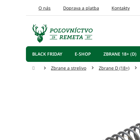
Prejsť
O nás
Doprava a platba
Kontakty
na
obsah
BLACK FRIDAY
E-SHOP
ZBRANE 18+ (D)
Domov
Zbrane a strelivo
Zbrane D (18+)