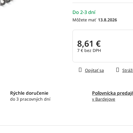
hviezdičiek.
Do 2-3 dní
13.8.2026
8,61 €
7 € bez DPH
Jednotková
cena:
Opýtať sa
Stráž
Rýchle doručenie
Poľovnícka predaj
do 3 pracovných dní
v Bardejove