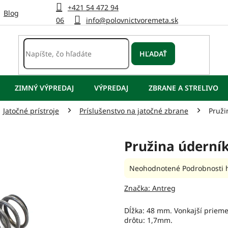
+421 54 472 94
Blog
06
info@polovnictvoremeta.sk
HĽADAŤ
ZIMNÝ VÝPREDAJ
VÝPREDAJ
ZBRANE A STRELIVO
Jatočné prístroje
Príslušenstvo na jatočné zbrane
Pruži
Pružina úderník
Priemerné
Neohodnotené
Podrobnosti 
hodnotenie
produktu
Značka:
Antreg
je
0,0
Dĺžka: 48 mm. Vonkajší priem
z
drôtu: 1,7mm.
5