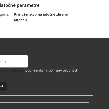
atočné parametre
gória
:
Príslušenstvo na jatočné zbrane
:
68.1113
ilu súhlasíte s
podmienkami ochrany osobných
SA