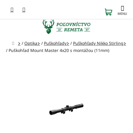
Prejsť
na
NÁKUP
obsah
KOŠÍK
Domov
/
Optika
/
Puškohľady
/
Puškohľady Nikko Stirling
/
Puškohľad Mount Master 4x20 s montážou (11mm)