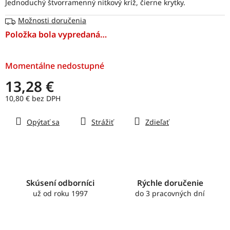
Jednoduchý štvorramenný nitkový kríž, čierne krytky.
hviezdičiek.
Možnosti doručenia
Položka bola vypredaná…
Momentálne nedostupné
13,28 €
10,80 € bez DPH
Jednotková
Opýtať sa
Strážiť
Zdieľať
cena:
Skúsení odborníci
Rýchle doručenie
už od roku 1997
do 3 pracovných dní