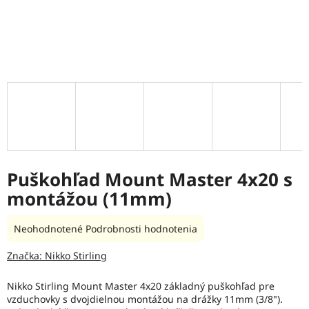
Puškohľad Mount Master 4x20 s
montážou (11mm)
Priemerné
Neohodnotené
Podrobnosti hodnotenia
hodnotenie
produktu
Značka:
Nikko Stirling
je
0,0
Nikko Stirling Mount Master 4x20 základný puškohľad pre
z
vzduchovky s dvojdielnou montážou na drážky 11mm (3/8").
5