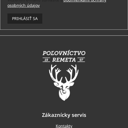
osobných údajov
.
PRIHLÁSIŤ SA
Z
á
p
ä
t
i
e
Zákaznícky servis
Kontakty