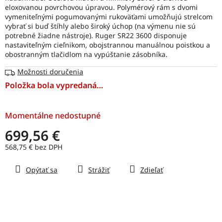
eloxovanou povrchovou úpravou. Polymérový rám s dvomi
vymeniteľnými pogumovanými rukoväťami umožňujú strelcom
vybrať si buď štíhly alebo široký úchop (na výmenu nie sú
potrebné žiadne nástroje). Ruger SR22 3600 disponuje
nastaviteľným cieľnikom, obojstrannou manuálnou poistkou a
obostranným tlačidlom na vypúštanie zásobníka.
Možnosti doručenia
Položka bola vypredaná…
Momentálne nedostupné
699,56 €
568,75 € bez DPH
Jednotková
Opýtať sa
Strážiť
Zdieľať
cena: