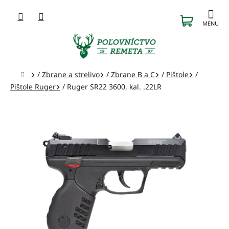
Prejsť
na
NÁKUP
obsah
KOŠÍK
Domov
/
Zbrane a strelivo
/
Zbrane B a C
/
Pištole
/
Pištole Ruger
/
Ruger SR22 3600, kal. .22LR