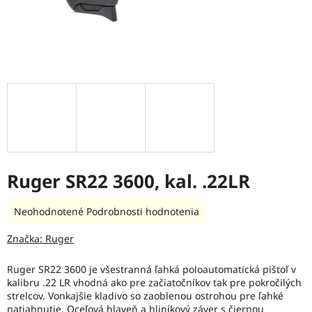
Ruger SR22 3600, kal. .22LR
Priemerné
Neohodnotené
Podrobnosti hodnotenia
hodnotenie
produktu
Značka:
Ruger
je
0,0
Ruger SR22 3600 je všestranná ľahká poloautomatická pištoľ v
z
kalibru .22 LR vhodná ako pre začiatočníkov tak pre pokročilých
5
strelcov. Vonkajšie kladivo so zaoblenou ostrohou pre ľahké
hviezdičiek.
natiahnutie. Oceľová hlaveň a hliníkový záver s čiernou