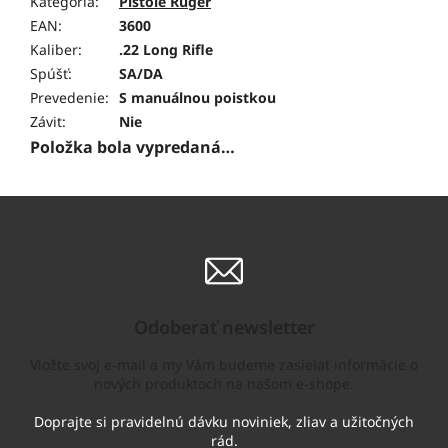
Kategória
:
Pištole Ruger
EAN
:
3600
Kaliber
:
.22 Long Rifle
Spúšť
:
SA/DA
Prevedenie
:
S manuálnou poistkou
Závit
:
Nie
Položka bola vypredaná…
Odoberať newsletter
Vložte svoj e-mail a my Vám budeme zasielať informácie o
nových produktoch na našom e-shope.