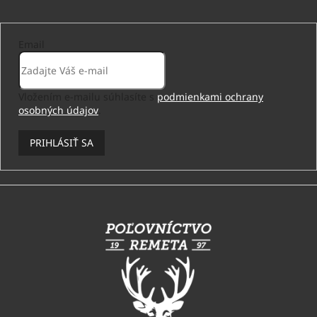
Email
Vložením e-mailu súhlasíte s
podmienkami ochrany
osobných údajov
.
PRIHLÁSIŤ SA
Z
á
p
ä
t
i
e