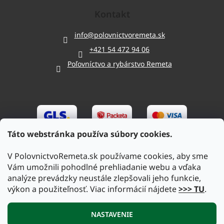
Kontakt
info
@
polovnictvoremeta.sk
+421 54 472 94 06
Poľovníctvo a rybárstvo Remeta
Táto webstránka používa súbory cookies.
V PolovnictvoRemeta.sk používame cookies, aby sme
Vám umožnili pohodlné prehliadanie webu a vďaka
analýze prevádzky neustále zlepšovali jeho funkcie,
výkon a použiteľnosť. Viac informácií nájdete
>>> TU
.
Vytvoril Shoptet
|
Upravil Balkys
NASTAVENIE