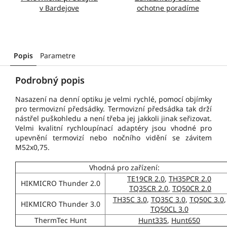
v Bardejove
ochotne poradíme
Popis
Parametre
Podrobný popis
Nasazení na denní optiku je velmi rychlé, pomocí objímky
pro termovizní předsádky. Termovizní předsádka tak drží
nástřel puškohledu a není třeba jej jakkoli jinak seřizovat.
V
elmi kvalitní rychloupínací adaptéry jsou vhodné pro
upevnění termovizí nebo nočního vidění se závitem
M52x0,75.
Vhodná pro zařízení:
TE19CR 2.0
,
TH35PCR 2.0
HIKMICRO Thunder 2.0
TQ35CR 2.0
,
TQ50CR 2.0
TH35C 3.0
,
TQ35C 3.0
,
TQ50C 3.0
,
HIKMICRO Thunder 3.0
TQ50CL 3.0
ThermTec Hunt
Hunt335
,
Hunt650