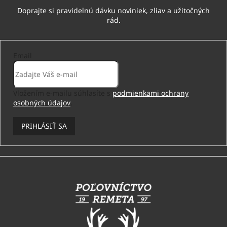
Email
Vložením e-mailu súhlasíte s
podmienkami ochrany
osobných údajov
.
PRIHLÁSIŤ SA
Z
á
p
ä
t
i