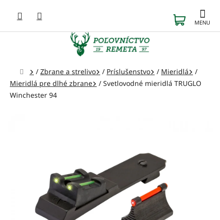
Prejsť
na
NÁKUP
obsah
KOŠÍK
Domov
/
Zbrane a strelivo
/
Príslušenstvo
/
Mieridlá
/
Mieridlá pre dlhé zbrane
/
Svetlovodné mieridlá TRUGLO
Winchester 94