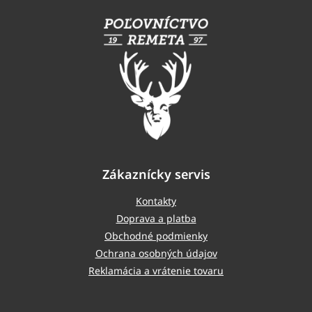
á
p
ä
t
i
e
Zákaznícky servis
Kontakty
Doprava a platba
Obchodné podmienky
Ochrana osobných údajov
Reklamácia a vrátenie tovaru