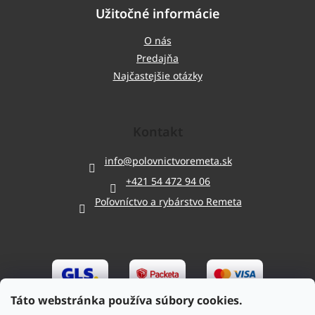
Užitočné informácie
O nás
Predajňa
Najčastejšie otázky
Kontakt
info
@
polovnictvoremeta.sk
+421 54 472 94 06
Poľovníctvo a rybárstvo Remeta
Táto webstránka používa súbory cookies.