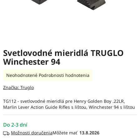
Svetlovodné mieridlá TRUGLO
Winchester 94
Priemerné
Neohodnotené
Podrobnosti hodnotenia
hodnotenie
produktu
Značka:
Truglo
je
0,0
TG112 - svetlovodné mieridlá pre Henry Golden Boy .22LR,
z
Marlin Lever Action Guide Rifles s lištou, Winchester 94 s lištou
5
hviezdičiek.
Do 2-3 dní
Možnosti doručenia
13.8.2026