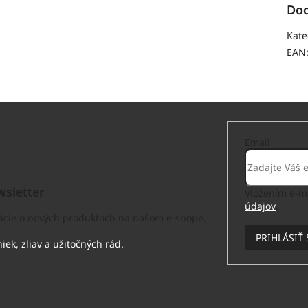
Dod
Kate
EAN
Email
sletter
Vložením e-ma
údajov
.
mácie o nových produktoch na našom e-shope.
PRIHLÁSIŤ 