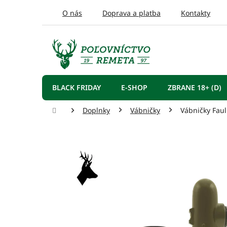
Prejsť
O nás
Doprava a platba
Kontakty
na
obsah
BLACK FRIDAY
E-SHOP
ZBRANE 18+ (D)
Domov
Doplnky
Vábničky
Vábničky Faul