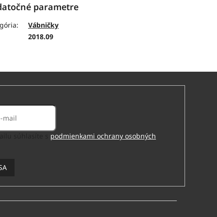
atočné parametre
gória
:
Vábničky
:
2018.09
ilu súhlasíte s
podmienkami ochrany osobných
SA