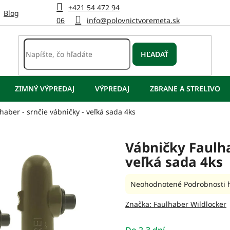
+421 54 472 94
Blog
06
info@polovnictvoremeta.sk
HĽADAŤ
ZIMNÝ VÝPREDAJ
VÝPREDAJ
ZBRANE A STRELIVO
haber - srnčie vábničky - veľká sada 4ks
Vábničky Faulha
veľká sada 4ks
Priemerné
Neohodnotené
Podrobnosti 
hodnotenie
produktu
Značka:
Faulhaber Wildlocker
je
0,0