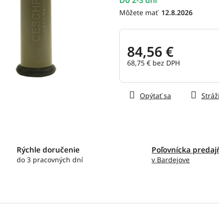
Do 2-3 dní
z
5
12.8.2026
hviezdičiek.
84,56 €
68,75 € bez DPH
Jednotková
cena:
Opýtať sa
Stráž
Rýchle doručenie
Poľovnícka predaj
do 3 pracovných dní
v Bardejove