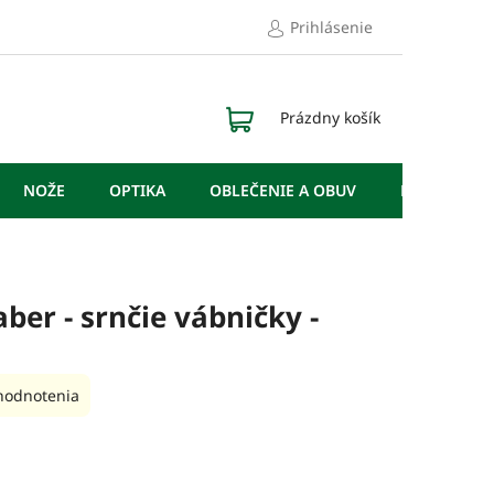
Prihlásenie
NÁKUPNÝ
Prázdny košík
KOŠÍK
NOŽE
OPTIKA
OBLEČENIE A OBUV
DOPLNKY
ber - srnčie vábničky -
hodnotenia