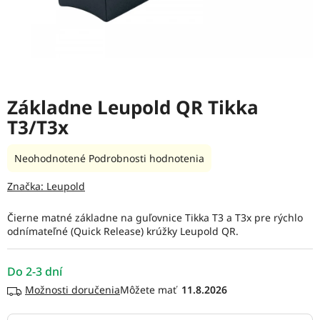
Základne Leupold QR Tikka
T3/T3x
Priemerné
Neohodnotené
Podrobnosti hodnotenia
hodnotenie
produktu
Značka:
Leupold
je
0,0
Čierne matné základne na guľovnice Tikka T3 a T3x pre rýchlo
z
odnímateľné (Quick Release) krúžky Leupold QR.
5
hviezdičiek.
Do 2-3 dní
Možnosti doručenia
11.8.2026