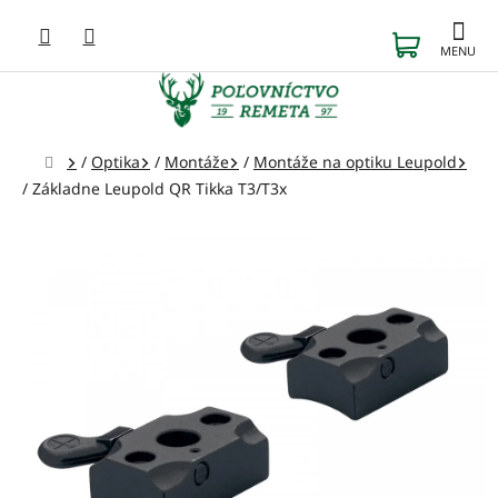
Prejsť
na
NÁKUP
obsah
KOŠÍK
Domov
/
Optika
/
Montáže
/
Montáže na optiku Leupold
/
Základne Leupold QR Tikka T3/T3x