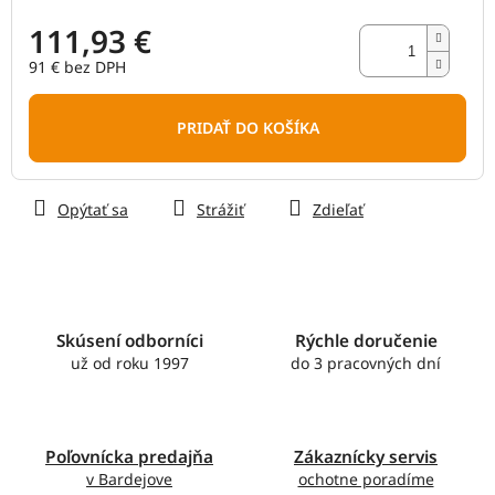
111,93 €
91 € bez DPH
Jednotková
cena:
PRIDAŤ DO KOŠÍKA
Opýtať sa
Strážiť
Zdieľať
Skúsení odborníci
Rýchle doručenie
už od roku 1997
do 3 pracovných dní
Poľovnícka predajňa
Zákaznícky servis
v Bardejove
ochotne poradíme