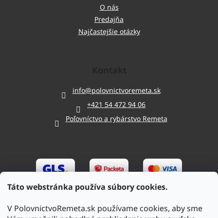
O nás
Predajňa
Najčastejšie otázky
Kontakt
info
@
polovnictvoremeta.sk
+421 54 472 94 06
Poľovníctvo a rybárstvo Remeta
Táto webstránka používa súbory cookies.
V PolovnictvoRemeta.sk používame cookies, aby sme