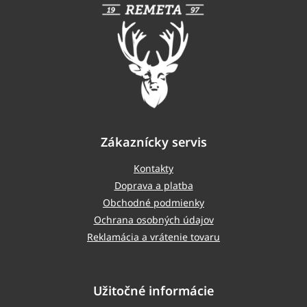
ä
t
i
e
Zákaznícky servis
Kontakty
Doprava a platba
Obchodné podmienky
Ochrana osobných údajov
Reklamácia a vrátenie tovaru
Užitočné informácie