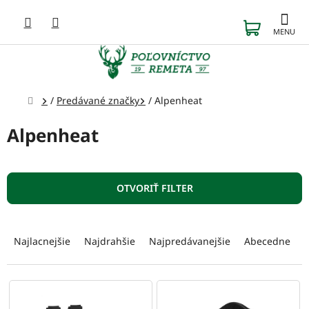
Prejsť
na
NÁKUP
obsah
KOŠÍK
Domov
/
Predávané značky
/
Alpenheat
Alpenheat
OTVORIŤ FILTER
R
a
Najlacnejšie
Najdrahšie
Najpredávanejšie
Abecedne
d
e
n
V
i
ý