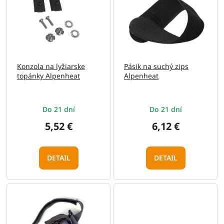
e
p
p
i
r
s
o
p
d
r
u
o
Konzola na lyžiarske
Pásik na suchý zips
k
d
topánky Alpenheat
Alpenheat
t
u
o
k
v
t
Do 21 dní
Do 21 dní
o
v
5,52 €
6,12 €
DETAIL
DETAIL