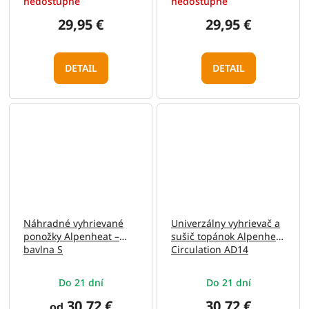
nedostupné
nedostupné
29,95 €
29,95 €
DETAIL
DETAIL
Náhradné vyhrievané
Univerzálny vyhrievač a
ponožky Alpenheat –
sušič topánok Alpenheat
bavlna S
Circulation AD14
12V/230V
Do 21 dní
Do 21 dní
30,72 €
30,72 €
od