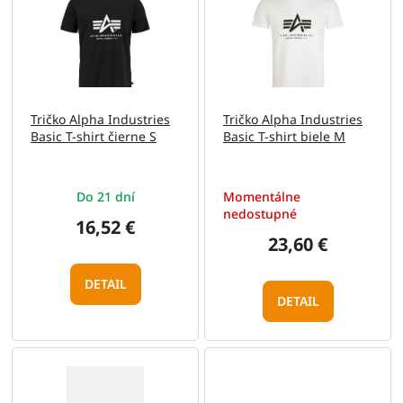
e
p
p
i
r
s
o
p
d
r
u
o
Tričko Alpha Industries
Tričko Alpha Industries
k
d
Basic T-shirt čierne S
Basic T-shirt biele M
t
u
o
k
v
t
Do 21 dní
Momentálne
o
nedostupné
v
16,52 €
23,60 €
DETAIL
DETAIL