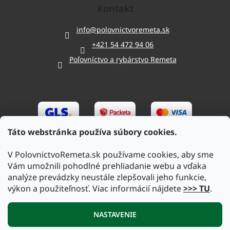
Kontakt
info
@
polovnictvoremeta.sk
+421 54 472 94 06
Poľovníctvo a rybárstvo Remeta
Táto webstránka používa súbory cookies.
V PolovnictvoRemeta.sk používame cookies, aby sme
Vám umožnili pohodlné prehliadanie webu a vďaka
analýze prevádzky neustále zlepšovali jeho funkcie,
výkon a použiteľnosť. Viac informácií nájdete
>>> TU
.
Vytvoril Shoptet
|
Upravil Balkys
NASTAVENIE