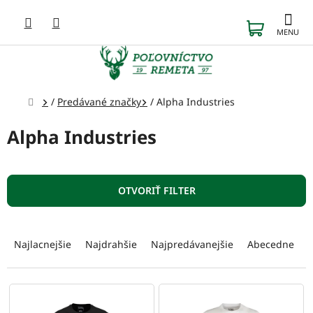
Prejsť
na
NÁKUP
obsah
KOŠÍK
Domov
/
Predávané značky
/
Alpha Industries
Alpha Industries
OTVORIŤ FILTER
R
a
Najlacnejšie
Najdrahšie
Najpredávanejšie
Abecedne
d
e
n
V
i
ý