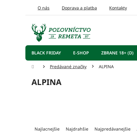
Prejsť
O nás
Doprava a platba
Kontakty
na
obsah
BLACK FRIDAY
E-SHOP
ZBRANE 18+ (D)
Domov
Predávané značky
ALPINA
ALPINA
R
a
Najlacnejšie
Najdrahšie
Najpredávanejšie
d