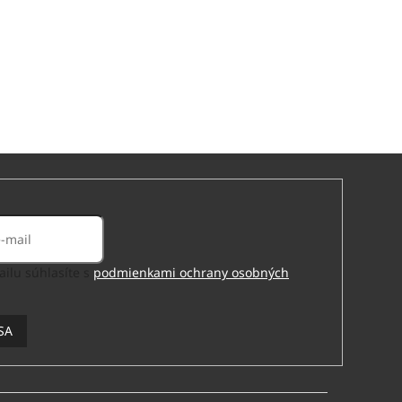
ilu súhlasíte s
podmienkami ochrany osobných
SA