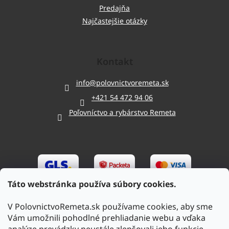
Predajňa
Najčastejšie otázky
Kontakt
info
@
polovnictvoremeta.sk
+421 54 472 94 06
Poľovníctvo a rybárstvo Remeta
Táto webstránka používa súbory cookies.
V PolovnictvoRemeta.sk používame cookies, aby sme
Vám umožnili pohodlné prehliadanie webu a vďaka