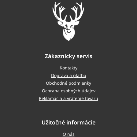
t
i
e
Zákaznícky servis
Kontakty
Doprava a platba
Obchodné podmienky
Ochrana osobných údajov
Reklamácia a vrátenie tovaru
Užitočné informácie
O nás