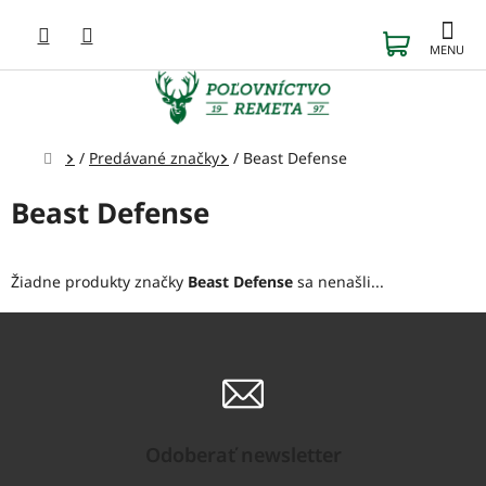
Prejsť
na
NÁKUP
obsah
KOŠÍK
Domov
/
Predávané značky
/
Beast Defense
Beast Defense
Žiadne produkty značky
Beast Defense
sa nenašli...
Odoberať newsletter