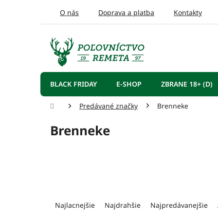
Prejsť
O nás
Doprava a platba
Kontakty
na
obsah
BLACK FRIDAY
E-SHOP
ZBRANE 18+ (D)
Domov
Predávané značky
Brenneke
Brenneke
R
a
Najlacnejšie
Najdrahšie
Najpredávanejšie
d