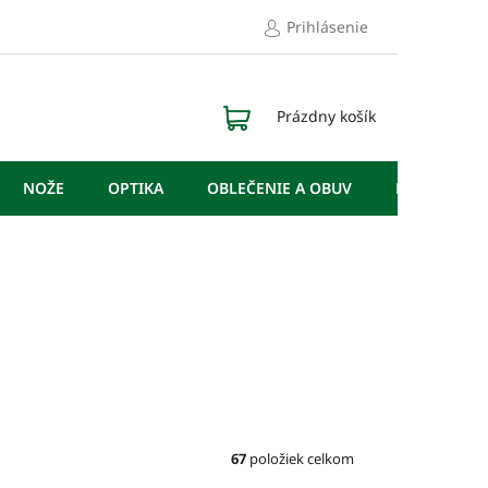
Prihlásenie
NÁKUPNÝ
Prázdny košík
KOŠÍK
NOŽE
OPTIKA
OBLEČENIE A OBUV
DOPLNKY
67
položiek celkom