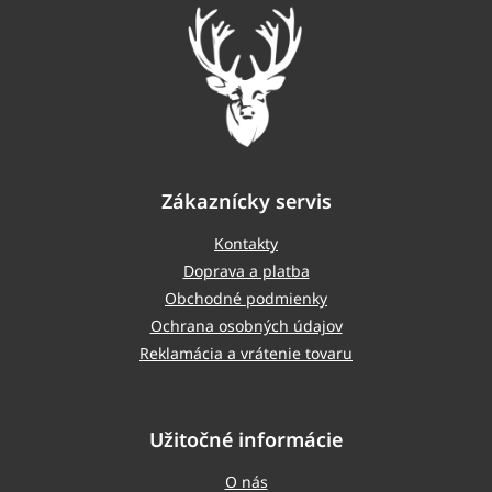
t
i
e
Zákaznícky servis
Kontakty
Doprava a platba
Obchodné podmienky
Ochrana osobných údajov
Reklamácia a vrátenie tovaru
Užitočné informácie
O nás