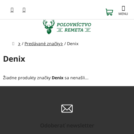
Prejsť
na
NÁKUP
obsah
KOŠÍK
Domov
/
Predávané značky
/
Denix
Denix
Žiadne produkty značky
Denix
sa nenašli...
Odoberať newsletter