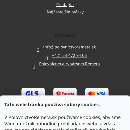
Predajňa
Najčastejšie otázky
Kontakt
info
@
polovnictvoremeta.sk
+421 54 472 94 06
Poľovníctvo a rybárstvo Remeta
Táto webstránka používa súbory cookies.
V PolovnictvoRemeta.sk používame cookies, aby sme
Vám umožnili pohodlné prehliadanie webu a vďaka