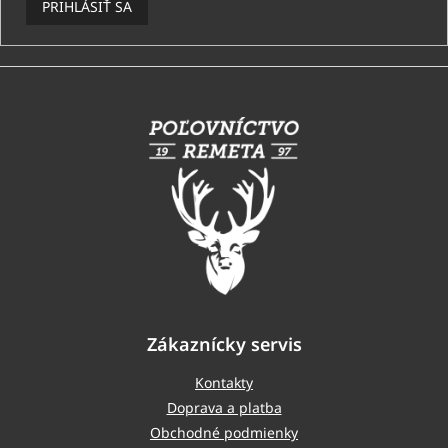
PRIHLÁSIŤ SA
Z
á
p
ä
t
i
e
Zákaznícky servis
Kontakty
Doprava a platba
Obchodné podmienky