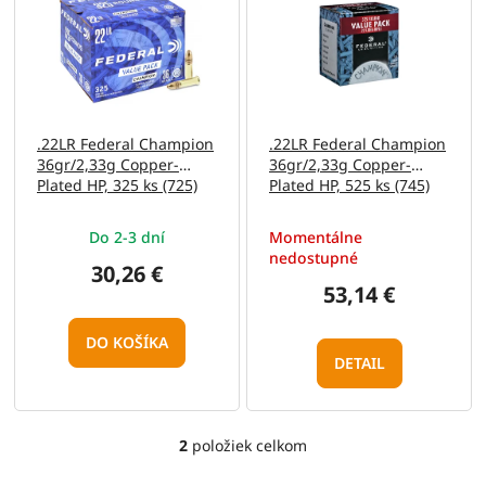
e
p
p
i
r
s
o
p
d
r
u
o
.22LR Federal Champion
.22LR Federal Champion
k
d
36gr/2,33g Copper-
36gr/2,33g Copper-
t
u
Plated HP, 325 ks (725)
Plated HP, 525 ks (745)
o
k
v
t
Do 2-3 dní
Momentálne
o
nedostupné
v
30,26 €
53,14 €
DO KOŠÍKA
DETAIL
2
položiek celkom
O
v