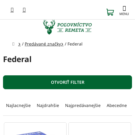
Prejsť
na
NÁKUP
obsah
KOŠÍK
Domov
/
Predávané značky
/
Federal
Federal
OTVORIŤ FILTER
R
a
Najlacnejšie
Najdrahšie
Najpredávanejšie
Abecedne
d
e
n
V
i
ý