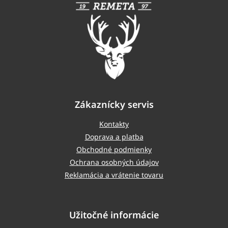
ä
t
i
e
Zákaznícky servis
Kontakty
Doprava a platba
Obchodné podmienky
Ochrana osobných údajov
Reklamácia a vrátenie tovaru
Užitočné informácie