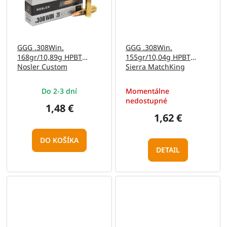
GGG .308Win.
GGG .308Win.
168gr/10,89g HPBT
155gr/10,04g HPBT
Nosler Custom
Sierra MatchKing
Competition (GPX13No)
(GPX12)
Do 2-3 dní
Momentálne
nedostupné
1,48 €
1,62 €
DO KOŠÍKA
DETAIL