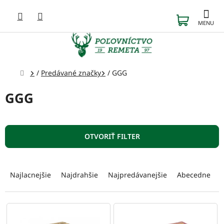
Prejsť
na
NÁKUP
obsah
KOŠÍK
Domov
/
Predávané značky
/
GGG
GGG
OTVORIŤ FILTER
R
a
Najlacnejšie
Najdrahšie
Najpredávanejšie
Abecedne
d
e
n
V
i
ý