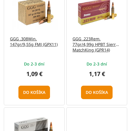
e
p
p
i
r
s
o
p
d
r
u
o
GGG .308Win.
GGG .223Rem.
k
d
147gr/9,55g FMJ (GPX11)
77gr/4,99g HPBT Sierra
t
u
MatchKing (GPR14)
o
k
v
t
Do 2-3 dní
Do 2-3 dní
o
v
1,09 €
1,17 €
DO KOŠÍKA
DO KOŠÍKA