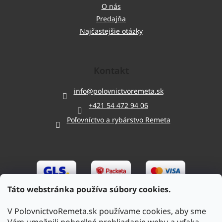
O nás
Predajňa
Najčastejšie otázky
Kontakt
info
@
polovnictvoremeta.sk
+421 54 472 94 06
Poľovníctvo a rybárstvo Remeta
Táto webstránka používa súbory cookies.
V PolovnictvoRemeta.sk používame cookies, aby sme