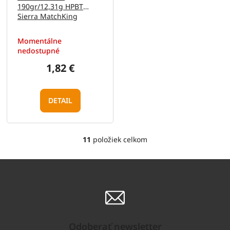
190gr/12,31g HPBT
Sierra MatchKing
(GPX17)
Momentálne
nedostupné
1,82 €
DETAIL
11
položiek celkom
O
v
l
á
d
a
c
i
e
Odoberať newsletter