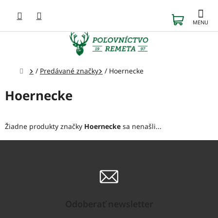
Prejsť
na
NÁKUP
obsah
KOŠÍK
Domov
/
Predávané značky
/
Hoernecke
Hoernecke
Žiadne produkty značky
Hoernecke
sa nenašli...
Odoberať newsletter