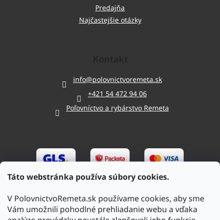
Predajňa
Najčastejšie otázky
Kontakt
info
@
polovnictvoremeta.sk
+421 54 472 94 06
Poľovníctvo a rybárstvo Remeta
Táto webstránka používa súbory cookies.
V PolovnictvoRemeta.sk používame cookies, aby sme
Vám umožnili pohodlné prehliadanie webu a vďaka