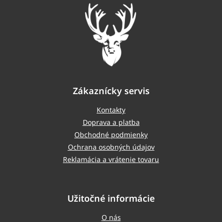
t
i
e
Zákaznícky servis
Kontakty
Doprava a platba
Obchodné podmienky
Ochrana osobných údajov
Reklamácia a vrátenie tovaru
Užitočné informácie
O nás