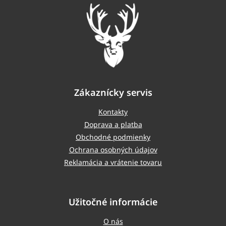
t
i
e
Zákaznícky servis
Kontakty
Doprava a platba
Obchodné podmienky
Ochrana osobných údajov
Reklamácia a vrátenie tovaru
Užitočné informácie
O nás