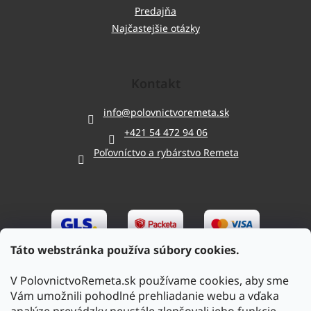
Predajňa
Najčastejšie otázky
Kontakt
info
@
polovnictvoremeta.sk
+421 54 472 94 06
Poľovníctvo a rybárstvo Remeta
Táto webstránka používa súbory cookies.
V PolovnictvoRemeta.sk používame cookies, aby sme
Vám umožnili pohodlné prehliadanie webu a vďaka