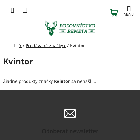
Prejsť
na
NÁKUP
obsah
KOŠÍK
Domov
/
Predávané značky
/
Kvintor
Kvintor
Žiadne produkty značky
Kvintor
sa nenašli...
Odoberať newsletter