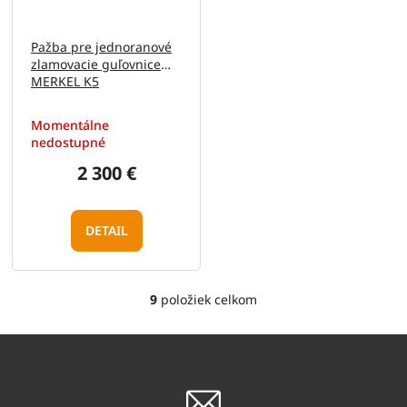
Pažba pre jednoranové
zlamovacie guľovnice
MERKEL K5
Momentálne
nedostupné
2 300 €
DETAIL
9
položiek celkom
O
v
l
á
d
a