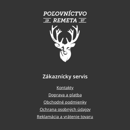
á
p
ä
t
i
e
Zákaznícky servis
Kontakty
Doprava a platba
Obchodné podmienky
Ochrana osobných údajov
Reklamácia a vrátenie tovaru