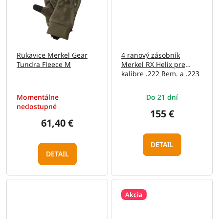
Rukavice Merkel Gear
4 ranový zásobník
Tundra Fleece M
Merkel RX Helix pre
kalibre .222 Rem. a .223
Rem.
Momentálne
Do 21 dní
nedostupné
155 €
61,40 €
DETAIL
DETAIL
Akcia