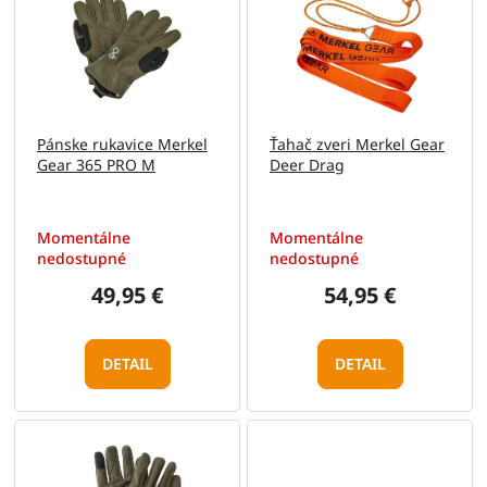
e
p
p
i
r
s
o
p
d
r
u
o
Pánske rukavice Merkel
Ťahač zveri Merkel Gear
k
d
Gear 365 PRO M
Deer Drag
t
u
o
k
v
t
Momentálne
Momentálne
o
nedostupné
nedostupné
v
49,95 €
54,95 €
DETAIL
DETAIL