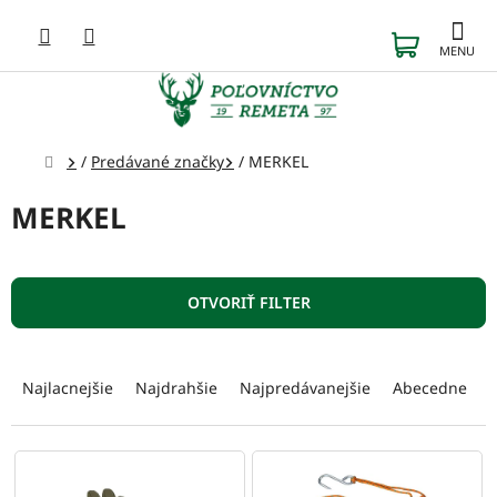
Prejsť
na
NÁKUP
obsah
KOŠÍK
Domov
/
Predávané značky
/
MERKEL
MERKEL
OTVORIŤ FILTER
R
a
Najlacnejšie
Najdrahšie
Najpredávanejšie
Abecedne
d
e
n
V
i
ý