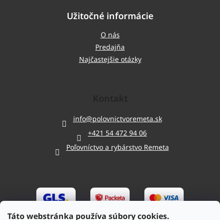
Užitočné informácie
O nás
Predajňa
Najčastejšie otázky
Kontakt
info
@
polovnictvoremeta.sk
+421 54 472 94 06
Poľovníctvo a rybárstvo Remeta
Táto webstránka používa súbory cookies.