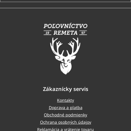
Z
á
p
ä
t
i
e
Zákaznícky servis
Kontakty
Doprava a platba
Obchodné podmienky
Ochrana osobných údajov
Reklamácia a vrátenie tovaru