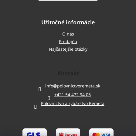
Užitočné informácie
O nás
Predajňa
Najčastejšie otázky
Kontakt
info
@
polovnictvoremeta.sk
+421 54 472 94 06
Poľovníctvo a rybárstvo Remeta