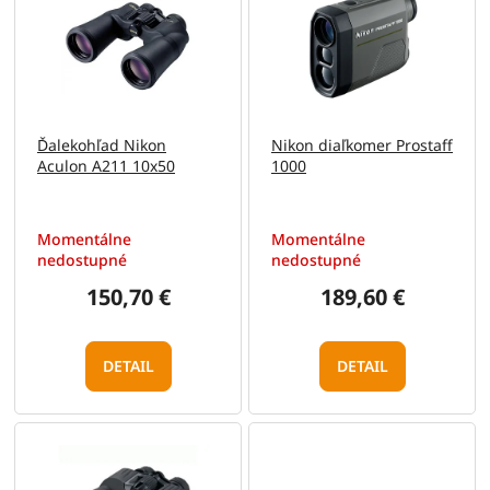
e
p
p
i
r
s
o
p
d
r
u
o
Ďalekohľad Nikon
Nikon diaľkomer Prostaff
k
d
Aculon A211 10x50
1000
t
u
o
k
v
t
Momentálne
Momentálne
o
nedostupné
nedostupné
v
150,70 €
189,60 €
DETAIL
DETAIL