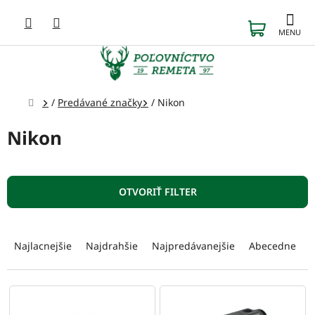
Prejsť
na
NÁKUP
obsah
KOŠÍK
Domov
/
Predávané značky
/
Nikon
Nikon
OTVORIŤ FILTER
R
a
Najlacnejšie
Najdrahšie
Najpredávanejšie
Abecedne
d
e
n
V
i
ý