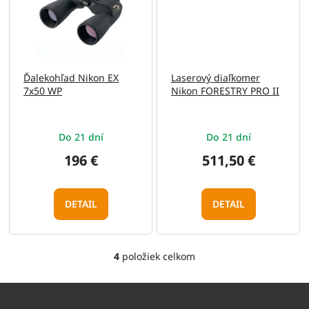
Ďalekohľad Nikon EX
Laserový diaľkomer
7x50 WP
Nikon FORESTRY PRO II
Do 21 dní
Do 21 dní
196 €
511,50 €
DETAIL
DETAIL
4
položiek celkom
O
v
l
á