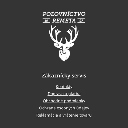
á
p
ä
t
i
e
Zákaznícky servis
Kontakty
Doprava a platba
Obchodné podmienky
Ochrana osobných údajov
Reklamácia a vrátenie tovaru