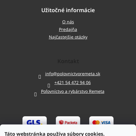
Užitočné informácie
O nás
Predajňa
Najčastejšie otázky
Kontakt
info
@
polovnictvoremeta.sk
+421 54 472 94 06
Poľovníctvo a rybárstvo Remeta
Táto webstránka používa súbory cookies.