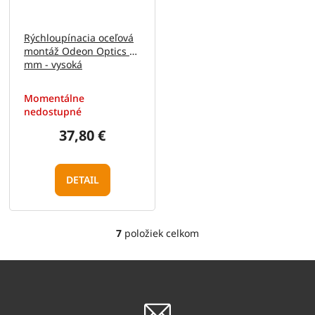
Rýchloupínacia oceľová
montáž Odeon Optics 30
mm - vysoká
Momentálne
nedostupné
37,80 €
DETAIL
7
položiek celkom
O
v
l
á
d
a