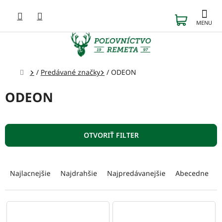
Prejsť
na
NÁKUP
obsah
KOŠÍK
Domov
/
Predávané značky
/
ODEON
ODEON
OTVORIŤ FILTER
R
a
Najlacnejšie
Najdrahšie
Najpredávanejšie
Abecedne
d
e
n
V
i
ý