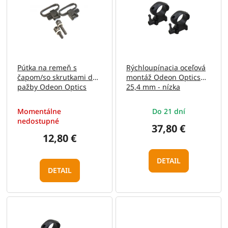
e
p
p
i
r
s
o
p
d
r
u
o
Pútka na remeň s
Rýchloupínacia oceľová
k
d
čapom/so skrutkami do
montáž Odeon Optics
t
u
pažby Odeon Optics
25,4 mm - nízka
o
k
v
t
Momentálne
Do 21 dní
o
nedostupné
v
37,80 €
12,80 €
DETAIL
DETAIL