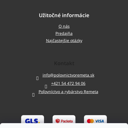
Užitočné informácie
O nás
Predajňa
Najčastejšie otázky
Kontakt
info
@
polovnictvoremeta.sk
+421 54 472 94 06
Poľovníctvo a rybárstvo Remeta