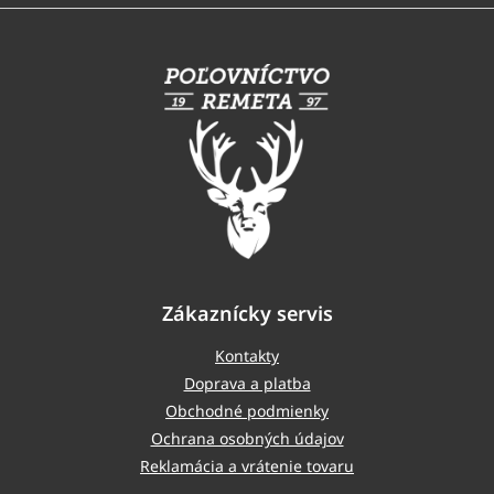
Z
á
p
ä
t
i
e
Zákaznícky servis
Kontakty
Doprava a platba
Obchodné podmienky
Ochrana osobných údajov
Reklamácia a vrátenie tovaru