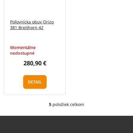
Poľovnícka obuv Orizo
381 Breithorn 42
Momentálne
nedostupné
280,90 €
DETAIL
5
položiek celkom
O
v
l
á
d