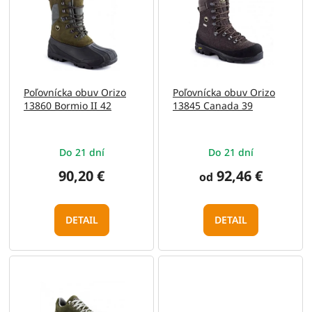
e
p
p
i
r
s
o
p
d
r
u
o
Poľovnícka obuv Orizo
Poľovnícka obuv Orizo
k
d
13860 Bormio II 42
13845 Canada 39
t
u
o
k
v
t
Do 21 dní
Do 21 dní
o
v
90,20 €
92,46 €
od
DETAIL
DETAIL