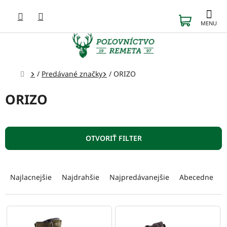
Prejsť
na
NÁKUP
obsah
KOŠÍK
Domov
/
Predávané značky
/
ORIZO
ORIZO
OTVORIŤ FILTER
R
a
Najlacnejšie
Najdrahšie
Najpredávanejšie
Abecedne
d
e
n
V
i
ý